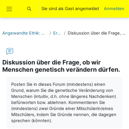
Zum Hauptinhalt
Sie sind als Gast angemeldet
Anmelden
Sucheingabe umschalten
Website-Übersicht
Angewandte Ethik: Medizinethik CRISPR/Cas 9 (11-13)
Erarbeitung I
Diskussion über die Frage, ob wir Menschen genetisch verändern dürfen.
Diskussion über die Frage, ob wir
Menschen genetisch verändern dürfen.
Abschlussbedingungen
Posten Sie in dieses Forum (mindestens) einen
Grund, warum Sie die genetische Veränderung von
Menschen (intuitiv, d.h. ohne längeres Nachdenken)
befürworten bzw. ablehnen. Kommentieren Sie
(mindestens) zwei Gründe einer Mitschülerin/eines
Mitschülers, indem Sie Gründe nennen, die dagegen
sprechen (könnten).