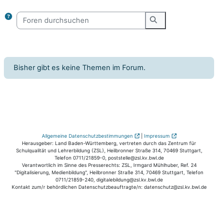
Foren durchsuchen
Foren durchsuche
Bisher gibt es keine Themen im Forum.
Allgemeine Datenschutzbestimmungen
|
Impressum
Herausgeber: Land Baden-Württemberg, vertreten durch das Zentrum für
Schulqualität und Lehrerbildung (ZSL), Heilbronner Straße 314, 70469 Stuttgart,
Telefon 0711/21859-0, poststelle@zsl.kv.bwl.de
Verantwortlich im Sinne des Presserechts: ZSL, Irmgard Mühlhuber, Ref. 24
"Digitalisierung, Medienbildung", Heilbronner Straße 314, 70469 Stuttgart, Telefon
0711/21859-240, digitalebildung@zsl.kv.bwl.de
Kontakt zum/r behördlichen Datenschutzbeauftragte/n: datenschutz@zsl.kv.bwl.de