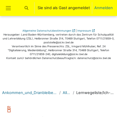
Sie sind als Gast angemeldet
Anmelden
Sucheingabe umschalten
Website-Übersicht
Allgemeine Datenschutzbestimmungen
|
Impressum
Herausgeber: Land Baden-Württemberg, vertreten durch das Zentrum für Schulqualität
und Lehrerbildung (ZSL), Heilbronner Straße 314, 70469 Stuttgart, Telefon 0711/21859-0,
poststelle@zsl.kv.bwl.de
Verantwortlich im Sinne des Presserechts: ZSL, Irmgard Mühlhuber, Ref. 24
"Digitalisierung, Medienbildung", Heilbronner Straße 314, 70469 Stuttgart, Telefon
0711/21859-240, digitalebildung@zsl.kv.bwl.de
Kontakt zum/r behördlichen Datenschutzbeauftragte/n: datenschutz@zsl.kv.bwl.de
Zum Hauptinhalt
Ankommen_und_Dranbleiben: Sozialpäd. Assistenz EBZ (HF4) LF01
Allgemeines
Lernwegeliste/Ich-kann-Liste/Lernfortschrittsliste