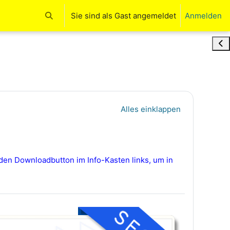
Sie sind als Gast angemeldet
Anmelden
Sucheingabe umschalten
Blo
Alles einklappen
den Downloadbutton im Info-Kasten links, um in