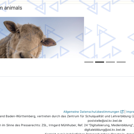
Allgemeine Datenschutzbestimmungen
|
Impr
nd Baden-Württemberg, vertreten durch das Zentrum für Schulqualität und Lehrerbildung (ZS
poststelle@zsl.kv.bwl.de
h im Sinne des Presserechts: ZSL, Irmgard Mühlhuber, Ref. 24 "Digitalisierung, Medienbildung"
digitalebildung@zsl.kv.bwl.de