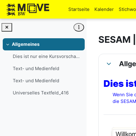
Zum Hauptinhalt
Startseite
Kalender
Stichwo
SESAM | 
Allgemeines
Einklappen
Abschni
Dies ist nur eine Kursvorschau! Wenn Sie den Kurs ...
Allg
Einklappen
Text- und Medienfeld
Text- und Medienfeld
Dies is
Universelles Textfeld_416
Wenn Sie d
die SESAM