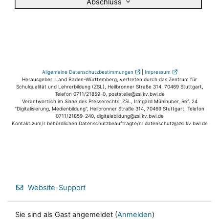
Abschluss
Allgemeine Datenschutzbestimmungen
|
Impressum
Herausgeber: Land Baden-Württemberg, vertreten durch das Zentrum für
Schulqualität und Lehrerbildung (ZSL), Heilbronner Straße 314, 70469 Stuttgart,
Telefon 0711/21859-0, poststelle@zsl.kv.bwl.de
Verantwortlich im Sinne des Presserechts: ZSL, Irmgard Mühlhuber, Ref. 24
"Digitalisierung, Medienbildung", Heilbronner Straße 314, 70469 Stuttgart, Telefon
0711/21859-240, digitalebildung@zsl.kv.bwl.de
Kontakt zum/r behördlichen Datenschutzbeauftragte/n: datenschutz@zsl.kv.bwl.de
Website-Support
Sie sind als Gast angemeldet (
Anmelden
)