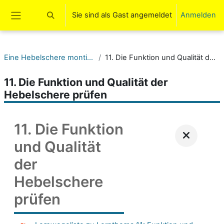
Zum Hauptinhalt
Sie sind als Gast angemeldet
Anmelden
Sucheingabe umschalten
Website-Übersicht
Eine Hebelschere montieren (DQR 2 + 3)
11. Die Funktion und Qualität der Hebelschere prüfen
11. Die Funktion und Qualität der
Hebelschere prüfen
11. Die Funktion
und Qualität
der
Hebelschere
prüfen