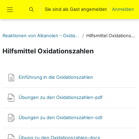
Zum Hauptinhalt
Sie sind als Gast angemeldet
Anmelden
Sucheingabe umschalten
Website-Übersicht
Reaktionen von Alkanolen – Oxidation (10)
Hilfsmittel Oxidationszahlen
Hilfsmittel Oxidationszahlen
Abschnittsübersicht
Textseite
Einführung in die Oxidationszahlen
Datei
Übungen zu den Oxidationszahlen-pdf
Datei
Übungen zu den Oxidationszahlen-odt
Datei
Übung zu den Oxidationszahlen-docx