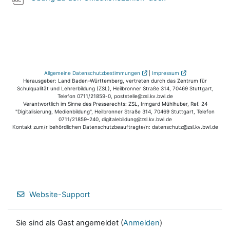
Allgemeine Datenschutzbestimmungen
|
Impressum
Herausgeber: Land Baden-Württemberg, vertreten durch das Zentrum für
Schulqualität und Lehrerbildung (ZSL), Heilbronner Straße 314, 70469 Stuttgart,
Telefon 0711/21859-0, poststelle@zsl.kv.bwl.de
Verantwortlich im Sinne des Presserechts: ZSL, Irmgard Mühlhuber, Ref. 24
"Digitalisierung, Medienbildung", Heilbronner Straße 314, 70469 Stuttgart, Telefon
0711/21859-240, digitalebildung@zsl.kv.bwl.de
Kontakt zum/r behördlichen Datenschutzbeauftragte/n: datenschutz@zsl.kv.bwl.de
Website-Support
Sie sind als Gast angemeldet (
Anmelden
)