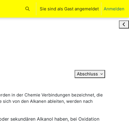
Sie sind als Gast angemeldet
Anmelden
Sucheingabe umschalten
Blo
Abschluss
werden in der Chemie Verbindungen bezeichnet, die
ie sich von den Alkanen ableiten, werden nach
 oder sekundären Alkanol haben, bei Oxidation