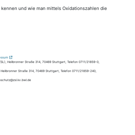
n kennen und wie man mittels Oxidationszahlen die
essum
L), Heilbronner Straße 314, 70469 Stuttgart, Telefon 0711/21859-0,
, Heilbronner Straße 314, 70469 Stuttgart, Telefon 0711/21859-240,
nschutz@zsl.kv.bwl.de