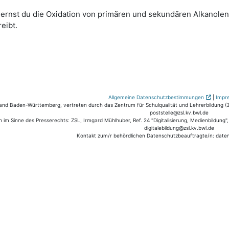
lernst du die Oxidation von primären und sekundären Alkanole
eibt.
Allgemeine Datenschutzbestimmungen
|
Impr
nd Baden-Württemberg, vertreten durch das Zentrum für Schulqualität und Lehrerbildung (ZS
poststelle@zsl.kv.bwl.de
h im Sinne des Presserechts: ZSL, Irmgard Mühlhuber, Ref. 24 "Digitalisierung, Medienbildung"
digitalebildung@zsl.kv.bwl.de
Kontakt zum/r behördlichen Datenschutzbeauftragte/n: date