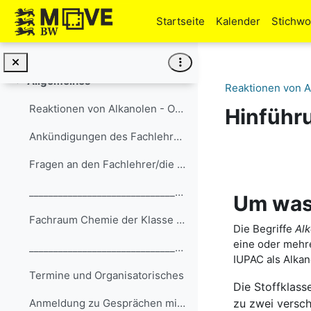
Zum Hauptinhalt
Startseite
Kalender
Stichwo
Allgemeines
Einklappen
Reaktionen von Al
Reaktionen von Alkanolen - Oxidation
Hinführ
Ankündigungen des Fachlehrers/der Fachlehrerin
Abschni
Fragen an den Fachlehrer/die Fachlehrerin
__________________________________________________...
Um was
Fachraum Chemie der Klasse XYZ
Die Begriffe
Alk
eine oder mehre
__________________________________________________...
IUPAC als Alkan
Termine und Organisatorisches
Die Stoffklass
zu zwei versch
Anmeldung zu Gesprächen mit dem Fachlehrer/der Fachlehrerin