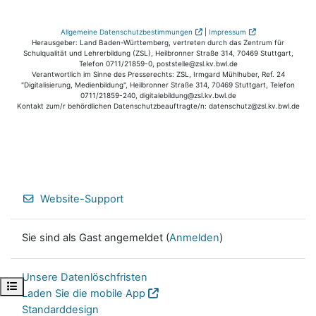
Allgemeine Datenschutzbestimmungen
|
Impressum
Herausgeber: Land Baden-Württemberg, vertreten durch das Zentrum für
Schulqualität und Lehrerbildung (ZSL), Heilbronner Straße 314, 70469 Stuttgart,
Telefon 0711/21859-0, poststelle@zsl.kv.bwl.de
Verantwortlich im Sinne des Presserechts: ZSL, Irmgard Mühlhuber, Ref. 24
"Digitalisierung, Medienbildung", Heilbronner Straße 314, 70469 Stuttgart, Telefon
0711/21859-240, digitalebildung@zsl.kv.bwl.de
Kontakt zum/r behördlichen Datenschutzbeauftragte/n: datenschutz@zsl.kv.bwl.de
Website-Support
Sie sind als Gast angemeldet (
Anmelden
)
Unsere Datenlöschfristen
Kursindex öffnen
Laden Sie die mobile App
Standarddesign