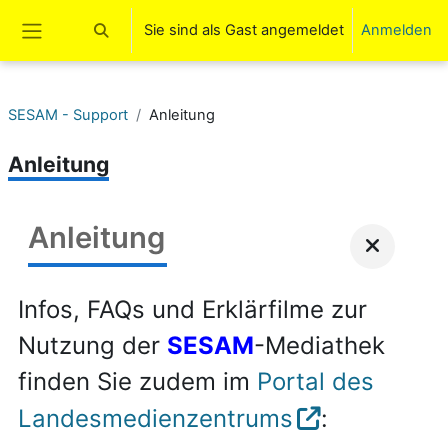
Zum Hauptinhalt
Sie sind als Gast angemeldet
Anmelden
Sucheingabe umschalten
Website-Übersicht
SESAM - Support
Anleitung
Anleitung
Anleitung
Infos, FAQs und Erklärfilme zur
Nutzung der
SESAM
-Mediathek
finden Sie zudem im
Portal des
Landesmedienzentrums
: