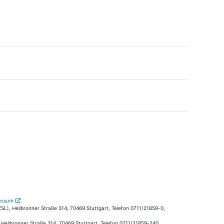
essum
L), Heilbronner Straße 314, 70469 Stuttgart, Telefon 0711/21859-0,
, Heilbronner Straße 314, 70469 Stuttgart, Telefon 0711/21859-240,