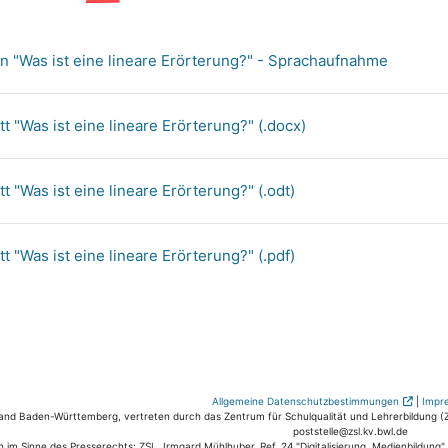
Datei
on "Was ist eine lineare Erörterung?" - Sprachaufnahme
Datei
tt "Was ist eine lineare Erörterung?" (.docx)
Datei
tt "Was ist eine lineare Erörterung?" (.odt)
Datei
tt "Was ist eine lineare Erörterung?" (.pdf)
Allgemeine Datenschutzbestimmungen
|
Impr
nd Baden-Württemberg, vertreten durch das Zentrum für Schulqualität und Lehrerbildung (ZS
poststelle@zsl.kv.bwl.de
h im Sinne des Presserechts: ZSL, Irmgard Mühlhuber, Ref. 24 "Digitalisierung, Medienbildung"