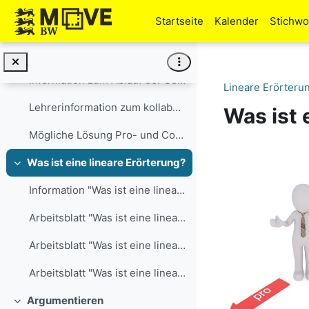
Zum Hauptinhalt
Startseite
Kalender
Stichwo
Forum für die Ergebnisse und die gegenseitige Beurteilung
Informationen für die Lehrkraft
Einklappen
Information zum Ablauf der Sequenz
Lineare Erörterun
Lehrerinformation zum kollaborativen Schreiben
Was ist 
Mögliche Lösung Pro- und Contra-Argumente
Abschni
Was ist eine lineare Erörterung?
Einklappen
Information "Was ist eine lineare Erörterung?" - Sprachaufnahme
Arbeitsblatt "Was ist eine lineare Erörterung?" (.docx)
Arbeitsblatt "Was ist eine lineare Erörterung?" (.odt)
Arbeitsblatt "Was ist eine lineare Erörterung?" (.pdf)
Argumentieren
Einklappen