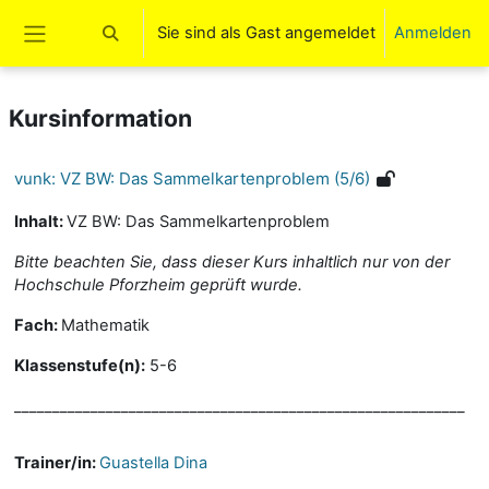
Zum Hauptinhalt
Sie sind als Gast angemeldet
Anmelden
Sucheingabe umschalten
Website-Übersicht
Kursinformation
vunk: VZ BW: Das Sammelkartenproblem (5/6)
Inhalt:
VZ BW: Das Sammelkartenproblem
Bitte beachten Sie, dass dieser Kurs inhaltlich nur von der
Hochschule Pforzheim geprüft wurde.
Fach:
Mathematik
Klassenstufe(n):
5-6
___________________________________________________________
Trainer/in:
Guastella Dina