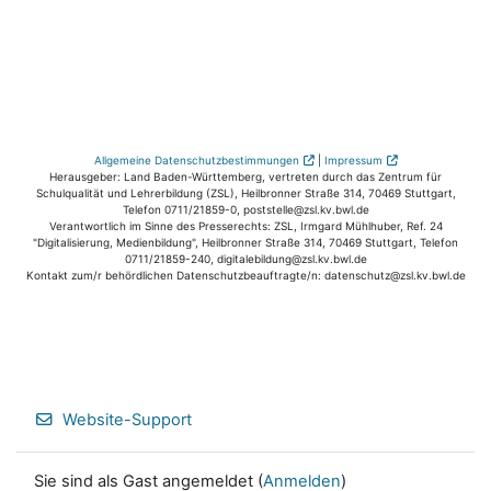
Allgemeine Datenschutzbestimmungen
|
Impressum
Herausgeber: Land Baden-Württemberg, vertreten durch das Zentrum für
Schulqualität und Lehrerbildung (ZSL), Heilbronner Straße 314, 70469 Stuttgart,
Telefon 0711/21859-0, poststelle@zsl.kv.bwl.de
Verantwortlich im Sinne des Presserechts: ZSL, Irmgard Mühlhuber, Ref. 24
"Digitalisierung, Medienbildung", Heilbronner Straße 314, 70469 Stuttgart, Telefon
0711/21859-240, digitalebildung@zsl.kv.bwl.de
Kontakt zum/r behördlichen Datenschutzbeauftragte/n: datenschutz@zsl.kv.bwl.de
Website-Support
Sie sind als Gast angemeldet (
Anmelden
)