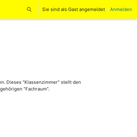
Sie sind als Gast angemeldet
Anmelden
Sucheingabe umschalten
en. Dieses "Klassenzimmer" stellt den
zugehörigen "Fachraum".