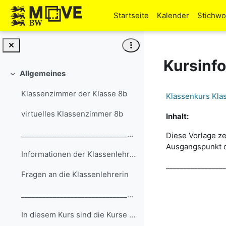
Zum Hauptinhalt
Startseite
Kalender
Stichwo
Kursinf
Allgemeines
Einklappen
Klassenzimmer der Klasse 8b
Klassenkurs Kla
virtuelles Klassenzimmer 8b
Inhalt:
__________________________________________________...
Diese Vorlage ze
Ausgangspunkt da
Informationen der Klassenlehrerin
_________________
Fragen an die Klassenlehrerin
__________________________________________________...
In diesem Kurs sind die Kurse der Fächer verlinkt....