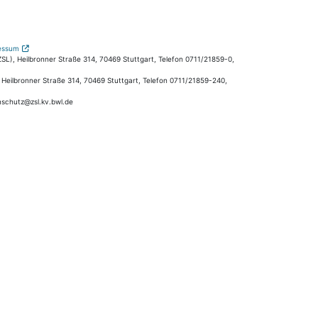
essum
L), Heilbronner Straße 314, 70469 Stuttgart, Telefon 0711/21859-0,
, Heilbronner Straße 314, 70469 Stuttgart, Telefon 0711/21859-240,
nschutz@zsl.kv.bwl.de