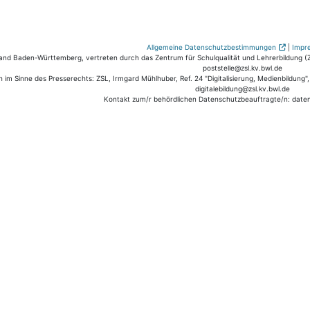
Allgemeine Datenschutzbestimmungen
|
Impr
nd Baden-Württemberg, vertreten durch das Zentrum für Schulqualität und Lehrerbildung (ZS
poststelle@zsl.kv.bwl.de
h im Sinne des Presserechts: ZSL, Irmgard Mühlhuber, Ref. 24 "Digitalisierung, Medienbildung"
digitalebildung@zsl.kv.bwl.de
Kontakt zum/r behördlichen Datenschutzbeauftragte/n: date