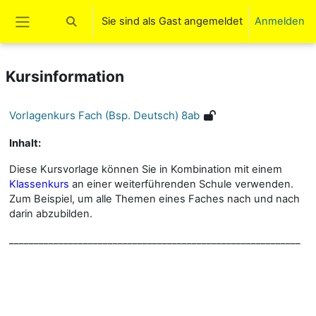
Zum Hauptinhalt
Sie sind als Gast angemeldet
Anmelden
Sucheingabe umschalten
Website-Übersicht
Kursinformation
Vorlagenkurs Fach (Bsp. Deutsch) 8ab
Inhalt:
Diese Kursvorlage können Sie in Kombination mit einem
Klassenkurs
an einer weiterführenden Schule verwenden.
Zum Beispiel, um alle Themen eines Faches nach und nach
darin abzubilden.
___________________________________________________________