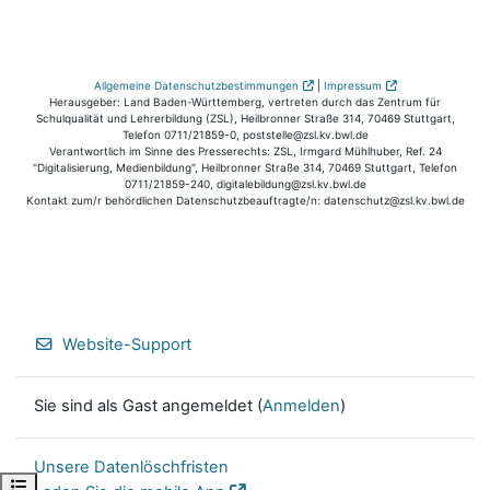
Allgemeine Datenschutzbestimmungen
|
Impressum
Herausgeber: Land Baden-Württemberg, vertreten durch das Zentrum für
Schulqualität und Lehrerbildung (ZSL), Heilbronner Straße 314, 70469 Stuttgart,
Telefon 0711/21859-0, poststelle@zsl.kv.bwl.de
Verantwortlich im Sinne des Presserechts: ZSL, Irmgard Mühlhuber, Ref. 24
"Digitalisierung, Medienbildung", Heilbronner Straße 314, 70469 Stuttgart, Telefon
0711/21859-240, digitalebildung@zsl.kv.bwl.de
Kontakt zum/r behördlichen Datenschutzbeauftragte/n: datenschutz@zsl.kv.bwl.de
Website-Support
Sie sind als Gast angemeldet (
Anmelden
)
Unsere Datenlöschfristen
Kursindex öffnen