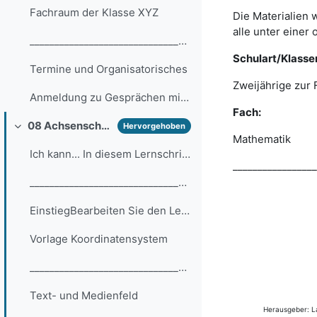
Fachraum der Klasse XYZ
Die Materialien 
alle unter einer 
__________________________________________________...
Schulart/Klasse
Termine und Organisatorisches
Zweijährige zur 
Anmeldung zu Gesprächen mit dem Fachlehrer/der Fachlehrerin
Fach:
08 Achsenschnittpunkte
Hervorgehoben
Einklappen
Mathematik
Ich kann... In diesem Lernschritt lerne ich Folgen...
_________________
__________________________________________________... (Kopie)
EinstiegBearbeiten Sie den LearningSnack. Klicken ...
Vorlage Koordinatensystem
__________________________________________________...
Text- und Medienfeld
Herausgeber: La