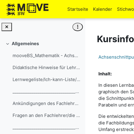
Zum Hauptinhalt
Startseite
Kalender
Stichwo
Kursinf
Allgemeines
Einklappen
mooveBS_Mathematik - Achsenschnittpunkte
Achsenschnittpu
Didaktische Hinweise für Lehrkräfte
Inhalt:
Lernwegeliste/Ich-kann-Liste/Lernfortschrittsliste
In diesen Lernb
__________________________________________________...
graphisch den S
die Schnittpunkt
Ankündigungen des Fachlehrers/der Fachlehrerin
Parabeln und erm
Fragen an den Fachlehrer/die Fachlehrerin
Die entwickelten
die Fachbildungs
__________________________________________________...
Umfang erstreckt