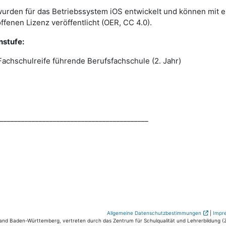
wurden für das Betriebssystem iOS entwickelt und können mit e
offenen Lizenz veröffentlicht (OER, CC 4.0).
nstufe:
Fachschulreife führende Berufsfachschule (2. Jahr)
__________________________________________
Allgemeine Datenschutzbestimmungen
|
Impr
nd Baden-Württemberg, vertreten durch das Zentrum für Schulqualität und Lehrerbildung (ZS