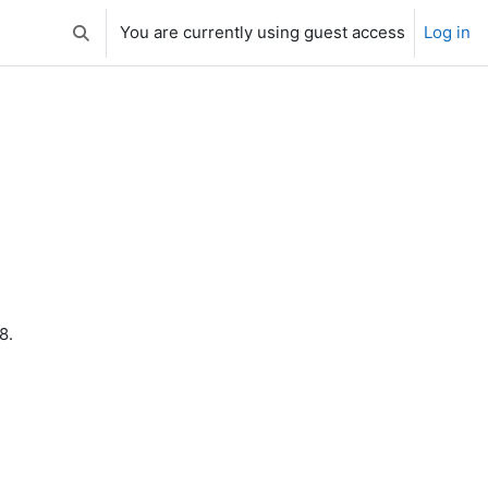
You are currently using guest access
Log in
Toggle search input
/8.