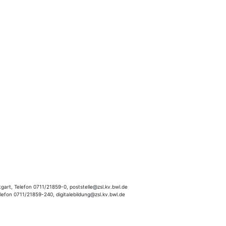
gart, Telefon 0711/21859-0, poststelle@zsl.kv.bwl.de
elefon 0711/21859-240, digitalebildung@zsl.kv.bwl.de