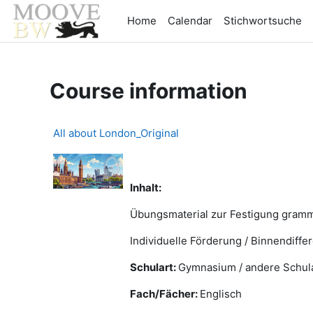
Skip to main content
Home
Calendar
Stichwortsuche
Course information
All about London_Original
Inhalt:
Übungsmaterial zur Festigung gramma
Individuelle Förderung / Binnendiff
Schulart:
Gymnasium / andere Schul
Fach/Fächer:
Englisch