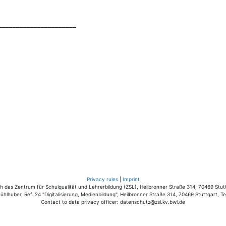
______________________
Privacy rules
|
Imprint
das Zentrum für Schulqualität und Lehrerbildung (ZSL), Heilbronner Straße 314, 70469 Stutt
hlhuber, Ref. 24 "Digitalisierung, Medienbildung", Heilbronner Straße 314, 70469 Stuttgart, T
Contact to data privacy officer: datenschutz@zsl.kv.bwl.de