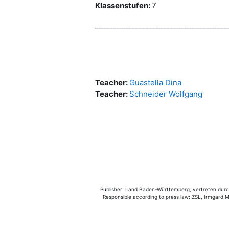
Klassenstufen:
7
_____________________________________
Teacher:
Guastella Dina
Teacher:
Schneider Wolfgang
Publisher: Land Baden-Württemberg, vertreten durch 
Responsible according to press law: ZSL, Irmgard Mü