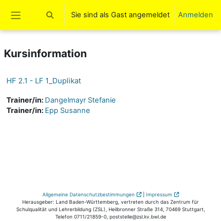
Zum Hauptinhalt
Sie sind als Gast angemeldet
Anmelden
Sucheingabe umschalten
Website-Übersicht
Kursinformation
HF 2.1 - LF 1_Duplikat
Trainer/in:
Dangelmayr Stefanie
Trainer/in:
Epp Susanne
Allgemeine Datenschutzbestimmungen
|
Impressum
Herausgeber: Land Baden-Württemberg, vertreten durch das Zentrum für
Schulqualität und Lehrerbildung (ZSL), Heilbronner Straße 314, 70469 Stuttgart,
Telefon 0711/21859-0, poststelle@zsl.kv.bwl.de