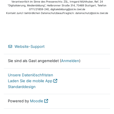
Verantwortlich im Sinne des Presserechts: ZSL, Irmgard Mühlhuber, Ref. 24
"Digitalisierung, Medienbildung", Heilbronner Straße 314, 70469 Stuttgart, Telefon
0711/21859-240, digitalebildung@zsl.kv.bwl.de
Kontakt zum/r behördlichen Datenschutzbeauftragte/n: datenschutz@zsl.kv.bwl.de
Website-Support
Sie sind als Gast angemeldet (
Anmelden
)
Unsere Datenlöschfristen
Laden Sie die mobile App
Standarddesign
Powered by
Moodle