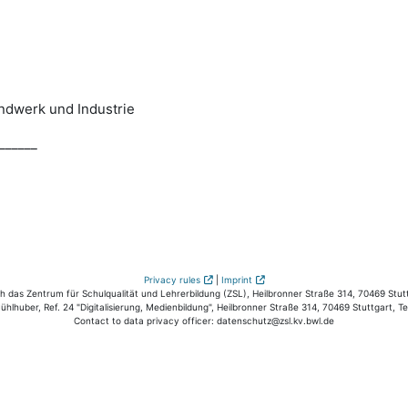
andwerk und Industrie
______
Privacy rules
|
Imprint
das Zentrum für Schulqualität und Lehrerbildung (ZSL), Heilbronner Straße 314, 70469 Stutt
hlhuber, Ref. 24 "Digitalisierung, Medienbildung", Heilbronner Straße 314, 70469 Stuttgart, T
Contact to data privacy officer: datenschutz@zsl.kv.bwl.de