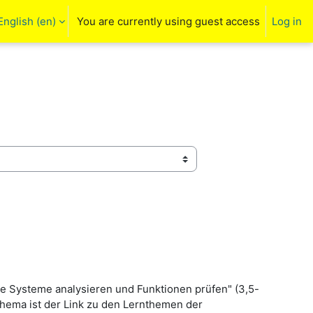
English ‎(en)‎
You are currently using guest access
Log in
arch input
he Systeme analysieren und Funktionen prüfen" (3,5-
thema ist der Link zu den Lernthemen der