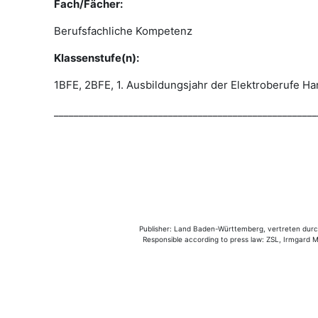
Fach/Fächer:
Berufsfachliche Kompetenz
Klassenstufe(n):
1BFE, 2BFE, 1. Ausbildungsjahr der Elektroberufe H
_____________________________________________________
Publisher: Land Baden-Württemberg, vertreten durch 
Responsible according to press law: ZSL, Irmgard Mü