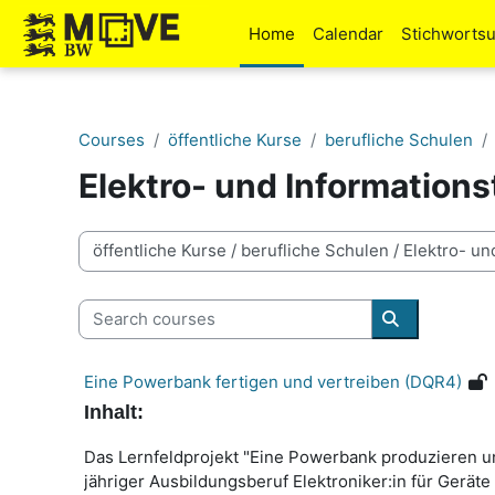
Skip to main content
Home
Calendar
Stichworts
Courses
öffentliche Kurse
berufliche Schulen
Elektro- und Information
Course categories
Search courses
Search cour
Eine Powerbank fertigen und vertreiben (DQR4)
Inhalt:
Das Lernfeldprojekt "Eine Powerbank produzieren un
jähriger Ausbildungsberuf Elektroniker:in für Gerät