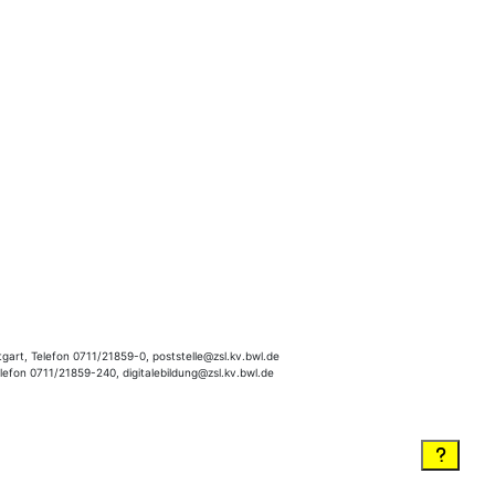
gart, Telefon 0711/21859-0, poststelle@zsl.kv.bwl.de
elefon 0711/21859-240, digitalebildung@zsl.kv.bwl.de