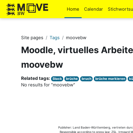
Skip to main content
Home
Calendar
Stichworts
Site pages
Tags
moovebw
Moodle, virtuelles Arbeit
moovebw
Related tags:
Stack
brüche
bruch
brüche markieren
kü
No results for "moovebw"
Publisher: Land Baden-Württemberg, vertreten durch 
Responsible according to press law: ZSL, Irmgard Mü