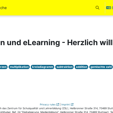
uche
Toggle se
en und eLearning - Herzlich wi
rzen
multiplikation
kreisdiagramm
subtraktion
addition
gemischte zahl
Privacy rules
|
Imprint
das Zentrum für Schulqualität und Lehrerbildung (ZSL), Heilbronner Straße 314, 70469 Stutt
hlhuber, Ref. 24 "Digitalisierung, Medienbildung", Heilbronner Straße 314, 70469 Stuttgart, T