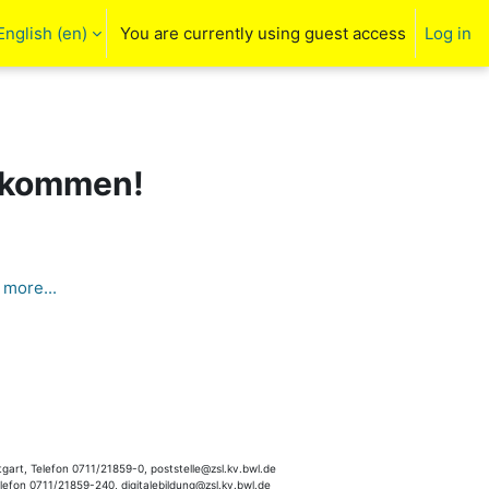
English ‎(en)‎
You are currently using guest access
Log in
arch input
llkommen!
more...
gart, Telefon 0711/21859-0, poststelle@zsl.kv.bwl.de
elefon 0711/21859-240, digitalebildung@zsl.kv.bwl.de