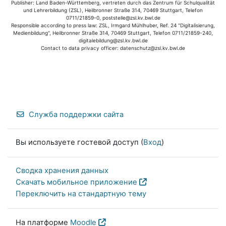
Publisher: Land Baden-Württemberg, vertreten durch das Zentrum für Schulqualität
und Lehrerbildung (ZSL), Heilbronner Straße 314, 70469 Stuttgart, Telefon
0711/21859-0, poststelle@zsl.kv.bwl.de
Responsible according to press law: ZSL, Irmgard Mühlhuber, Ref. 24 "Digitalisierung,
Medienbildung", Heilbronner Straße 314, 70469 Stuttgart, Telefon 0711/21859-240,
digitalebildung@zsl.kv.bwl.de
Contact to data privacy officer: datenschutz@zsl.kv.bwl.de
Служба поддержки сайта
Вы используете гостевой доступ (
Вход
)
Сводка хранения данных
Скачать мобильное приложение
Переключить на стандартную тему
На платформе
Moodle