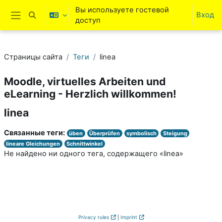
Перейти к основному содержанию
Вы используете гостевой
Вход
Изменить данные поисковой строки
доступ
Боковая панель
Страницы сайта
Теги
linea
Moodle, virtuelles Arbeiten und
eLearning - Herzlich willkommen!
linea
Связанные теги:
üben
Überprüfen
symbolisch
Steigung
lineare Gleichungen
Schnittwinkel
Не найдено ни одного тега, содержащего «linea»
Privacy rules
|
Imprint