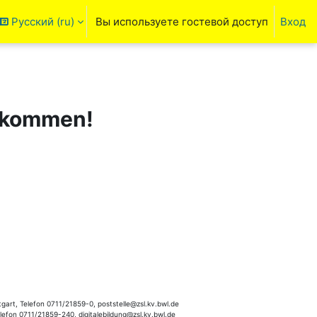
Русский ‎(ru)‎
Вы используете гостевой доступ
Вход
ть данные поисковой строки
llkommen!
gart, Telefon 0711/21859-0, poststelle@zsl.kv.bwl.de
elefon 0711/21859-240, digitalebildung@zsl.kv.bwl.de