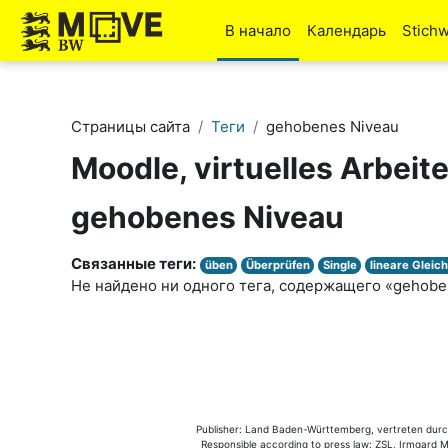
Перейти к основному содержанию
В начало
Календарь
Stich
Страницы сайта
Теги
gehobenes Niveau
Moodle, virtuelles Arbeit
gehobenes Niveau
Связанные теги:
üben
Überprüfen
Single
lineare Gleic
Не найдено ни одного тега, содержащего «gehobe
Publisher: Land Baden-Württemberg, vertreten durch 
Responsible according to press law: ZSL, Irmgard Mü