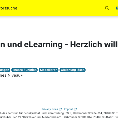
wortsuche
Измени
en und eLearning - Herzlich wi
hungen
lineare Funktion
Modellieren
Gleichung lösen
nes Niveau»
Privacy rules
|
Imprint
das Zentrum für Schulqualität und Lehrerbildung (ZSL), Heilbronner Straße 314, 70469 Stutt
hlhuber, Ref. 24 "Digitalisierung, Medienbildung", Heilbronner Straße 314, 70469 Stuttgart, T