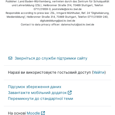
Publisher: Land Baden-Württemberg, vertreten durch das Zentrum für Schulqualität
und Lehrerbildung (ZSL), Heilbronner Straße 314, 70469 Stuttgart, Telefon
0711/21859-0, poststelle@zsl.kv.bwl.de
Responsible according to press law: ZSL, Irmgard Mühlhuber, Ref. 24 "Digitalisierung,
Medienbildung", Heilbronner Straße 314, 70469 Stuttgart, Telefon 0711/21859-240,
digitalebildung@zsl.kv.bwl.de
Contact to data privacy officer: datenschutz@zsl.kv.bwl.de
Зверніться до служби підтримки сайту
Наразі ви використовуєте гостьовий доступ (
Увійти
)
Підсумок збереження даних
Завантажте мобільний додаток
Перемикнути до стандартної теми
На основі
Moodle