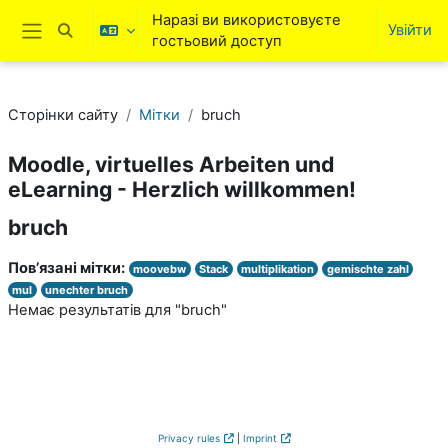
Перейти до головного вмісту
Наразі ви використовуєте
Увійти
Переключити введення пошуку
гостьовий доступ
Бокова панель
Сторінки сайту
Мітки
bruch
Moodle, virtuelles Arbeiten und
eLearning - Herzlich willkommen!
bruch
Пов’язані мітки:
moovebw
Stack
multiplikation
gemischte zahl
mul
unechter bruch
Немає результатів для "bruch"
Privacy rules
|
Imprint