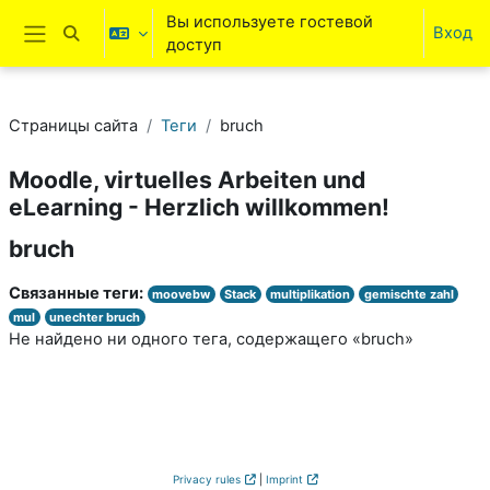
Перейти к основному содержанию
Вы используете гостевой
Вход
Изменить данные поисковой строки
доступ
Боковая панель
Страницы сайта
Теги
bruch
Moodle, virtuelles Arbeiten und
eLearning - Herzlich willkommen!
bruch
Связанные теги:
moovebw
Stack
multiplikation
gemischte zahl
mul
unechter bruch
Не найдено ни одного тега, содержащего «bruch»
Privacy rules
|
Imprint