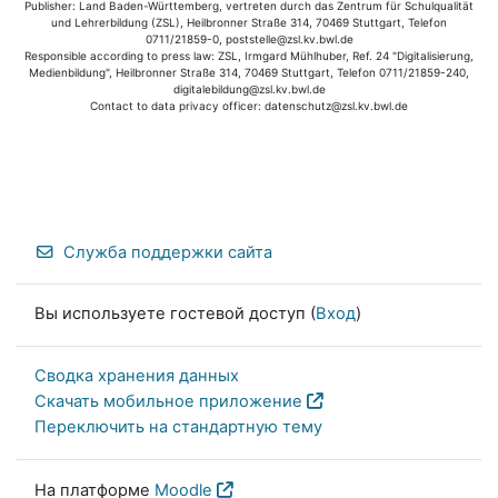
Publisher: Land Baden-Württemberg, vertreten durch das Zentrum für Schulqualität
und Lehrerbildung (ZSL), Heilbronner Straße 314, 70469 Stuttgart, Telefon
0711/21859-0, poststelle@zsl.kv.bwl.de
Responsible according to press law: ZSL, Irmgard Mühlhuber, Ref. 24 "Digitalisierung,
Medienbildung", Heilbronner Straße 314, 70469 Stuttgart, Telefon 0711/21859-240,
digitalebildung@zsl.kv.bwl.de
Contact to data privacy officer: datenschutz@zsl.kv.bwl.de
Служба поддержки сайта
Вы используете гостевой доступ (
Вход
)
Сводка хранения данных
Скачать мобильное приложение
Переключить на стандартную тему
На платформе
Moodle