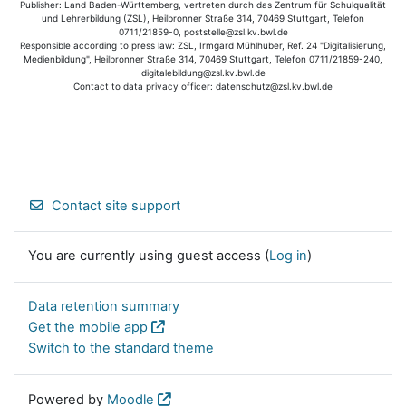
Publisher: Land Baden-Württemberg, vertreten durch das Zentrum für Schulqualität
und Lehrerbildung (ZSL), Heilbronner Straße 314, 70469 Stuttgart, Telefon
0711/21859-0, poststelle@zsl.kv.bwl.de
Responsible according to press law: ZSL, Irmgard Mühlhuber, Ref. 24 "Digitalisierung,
Medienbildung", Heilbronner Straße 314, 70469 Stuttgart, Telefon 0711/21859-240,
digitalebildung@zsl.kv.bwl.de
Contact to data privacy officer: datenschutz@zsl.kv.bwl.de
Contact site support
You are currently using guest access (
Log in
)
Data retention summary
Get the mobile app
Switch to the standard theme
Powered by
Moodle