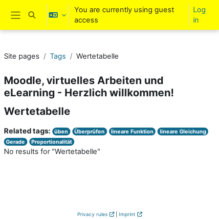
Skip to main content
You are currently using guest
Log
Toggle search input
access
in
Side panel
Site pages
Tags
Wertetabelle
Moodle, virtuelles Arbeiten und
eLearning - Herzlich willkommen!
Wertetabelle
Related tags:
üben
Überprüfen
lineare Funktion
lineare Gleichung
Gerade
Proportionalität
No results for "Wertetabelle"
Privacy rules
|
Imprint