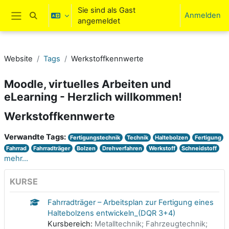
Zum Hauptinhalt
Sie sind als Gast
Anmelden
Sucheingabe umschalten
angemeldet
Website-Übersicht
Website
Tags
Werkstoffkennwerte
Moodle, virtuelles Arbeiten und
eLearning - Herzlich willkommen!
Werkstoffkennwerte
Verwandte Tags:
Fertigungstechnik
Technik
Haltebolzen
Fertigung
Fahrrad
Fahrradträger
Bolzen
Drehverfahren
Werkstoff
Schneidstoff
mehr...
KURSE
Fahrradträger – Arbeitsplan zur Fertigung eines
Haltebolzens entwickeln_(DQR 3+4)
Kursbereich:
Metalltechnik; Fahrzeugtechnik;