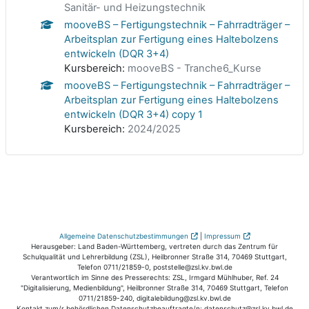
Sanitär- und Heizungstechnik
mooveBS – Fertigungstechnik – Fahrradträger –
Arbeitsplan zur Fertigung eines Haltebolzens
entwickeln (DQR 3+4)
Kursbereich:
mooveBS - Tranche6_Kurse
mooveBS – Fertigungstechnik – Fahrradträger –
Arbeitsplan zur Fertigung eines Haltebolzens
entwickeln (DQR 3+4) copy 1
Kursbereich:
2024/2025
Allgemeine Datenschutzbestimmungen
|
Impressum
Herausgeber: Land Baden-Württemberg, vertreten durch das Zentrum für
Schulqualität und Lehrerbildung (ZSL), Heilbronner Straße 314, 70469 Stuttgart,
Telefon 0711/21859-0, poststelle@zsl.kv.bwl.de
Verantwortlich im Sinne des Presserechts: ZSL, Irmgard Mühlhuber, Ref. 24
"Digitalisierung, Medienbildung", Heilbronner Straße 314, 70469 Stuttgart, Telefon
0711/21859-240, digitalebildung@zsl.kv.bwl.de
Kontakt zum/r behördlichen Datenschutzbeauftragte/n: datenschutz@zsl.kv.bwl.de