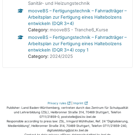
Sanitär- und Heizungstechnik
mooveBS – Fertigungstechnik – Fahrradträger –
Arbeitsplan zur Fertigung eines Haltebolzens
entwickeln (DQR 3+4)
Category:
mooveBS - Tranche6_Kurse
mooveBS – Fertigungstechnik – Fahrradträger –
Arbeitsplan zur Fertigung eines Haltebolzens
entwickeln (DQR 3+4) copy 1
Category:
2024/2025
Privacy rules
|
Imprint
Publisher: Land Baden-Württemberg, vertreten durch das Zentrum für Schulqualität
und Lehrerbildung (ZSL), Heilbronner Straße 314, 70469 Stuttgart, Telefon
0711/21859-0, poststelle@zsl.kv.bwl.de
Responsible according to press law: ZSL, Irmgard Mühlhuber, Ref. 24 "Digitalisierung,
Medienbildung", Heilbronner Straße 314, 70469 Stuttgart, Telefon 0711/21859-240,
digitalebildung@zsl.kv.bwl.de
Contact to data privacy officer: datenschutz@zsl.kv.bwl.de