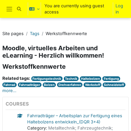
Skip to main content
You are currently using guest
Log
Toggle search input
access
in
Side panel
Site pages
Tags
Werkstoffkennwerte
Moodle, virtuelles Arbeiten und
eLearning - Herzlich willkommen!
Werkstoffkennwerte
Related tags:
Fertigungstechnik
Technik
Haltebolzen
Fertigung
Fahrrad
Fahrradträger
Bolzen
Drehverfahren
Werkstoff
Schneidstoff
more...
COURSES
Fahrradträger – Arbeitsplan zur Fertigung eines
Haltebolzens entwickeln_(DQR 3+4)
Category:
Metalltechnik; Fahrzeugtechnik;