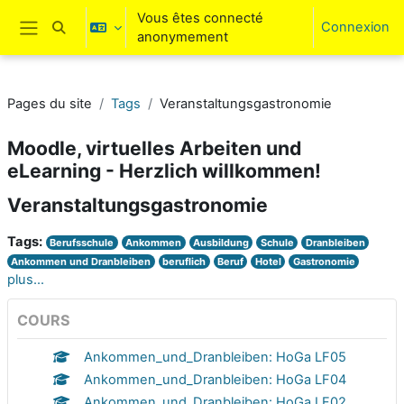
Passer au contenu principal
Vous êtes connecté
Connexion
Activer/désactiver la saisie de recherche
anonymement
Panneau latéral
Pages du site
Tags
Veranstaltungsgastronomie
Moodle, virtuelles Arbeiten und
eLearning - Herzlich willkommen!
Veranstaltungsgastronomie
Tags:
Berufsschule
Ankommen
Ausbildung
Schule
Dranbleiben
Ankommen und Dranbleiben
beruflich
Beruf
Hotel
Gastronomie
plus…
COURS
Ankommen_und_Dranbleiben: HoGa LF05
Ankommen_und_Dranbleiben: HoGa LF04
Ankommen_und_Dranbleiben: HoGa LF02