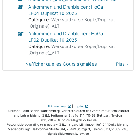
Ankommen und Dranbleiben: HoGa
LF04_Duplikat_10_2025
Catégorie:
Werkstattkurse Kopie/Duplikat
(Originale)_ALT
Ankommen und Dranbleiben: HoGa
LF02_Duplikat_10_2025
Catégorie:
Werkstattkurse Kopie/Duplikat
(Originale)_ALT
N’afficher que les Cours signalées
Plus
Privacy rules
|
Imprint
Publisher: Land Baden-Württemberg, vertreten durch das Zentrum für Schulqualität
und Lehrerbildung (ZSL), Heilbronner Straße 314, 70469 Stuttgart, Telefon
0711/21859-0, poststelle@zsl.kv.bwl.de
Responsible according to press law: ZSL, Irmgard Mühlhuber, Ref. 24 "Digitalisierung,
Medienbildung", Heilbronner Straße 314, 70469 Stuttgart, Telefon 0711/21859-240,
digitalebildung@zsl.kv.bwl.de