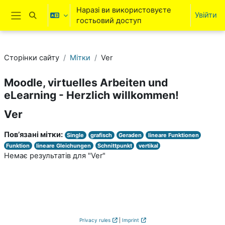
Перейти до головного вмісту
Наразі ви використовуєте
Увійти
Переключити введення пошуку
гостьовий доступ
Бокова панель
Сторінки сайту
Мітки
Ver
Moodle, virtuelles Arbeiten und
eLearning - Herzlich willkommen!
Ver
Пов’язані мітки:
Single
grafisch
Geraden
lineare Funktionen
Funktion
lineare Gleichungen
Schnittpunkt
vertikal
Немає результатів для "Ver"
Privacy rules
|
Imprint