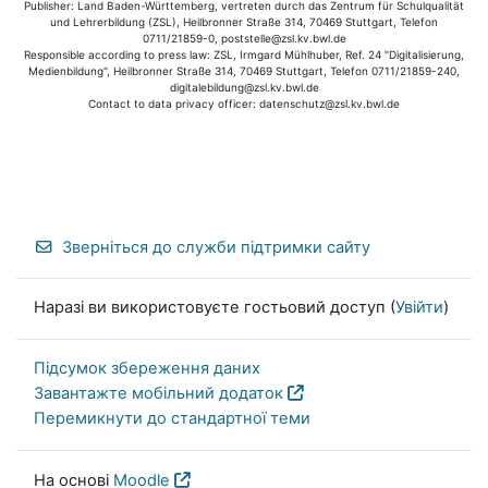
Publisher: Land Baden-Württemberg, vertreten durch das Zentrum für Schulqualität
und Lehrerbildung (ZSL), Heilbronner Straße 314, 70469 Stuttgart, Telefon
0711/21859-0, poststelle@zsl.kv.bwl.de
Responsible according to press law: ZSL, Irmgard Mühlhuber, Ref. 24 "Digitalisierung,
Medienbildung", Heilbronner Straße 314, 70469 Stuttgart, Telefon 0711/21859-240,
digitalebildung@zsl.kv.bwl.de
Contact to data privacy officer: datenschutz@zsl.kv.bwl.de
Зверніться до служби підтримки сайту
Наразі ви використовуєте гостьовий доступ (
Увійти
)
Підсумок збереження даних
Завантажте мобільний додаток
Перемикнути до стандартної теми
На основі
Moodle