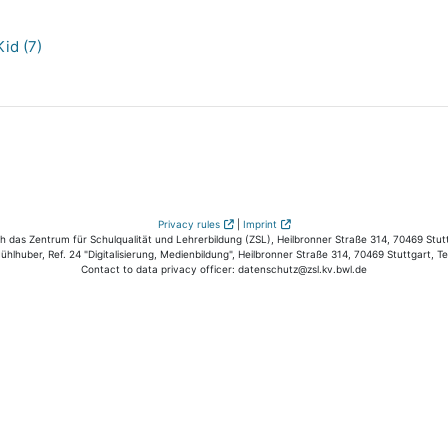
id (7)
Privacy rules
|
Imprint
das Zentrum für Schulqualität und Lehrerbildung (ZSL), Heilbronner Straße 314, 70469 Stutt
hlhuber, Ref. 24 "Digitalisierung, Medienbildung", Heilbronner Straße 314, 70469 Stuttgart, T
Contact to data privacy officer: datenschutz@zsl.kv.bwl.de