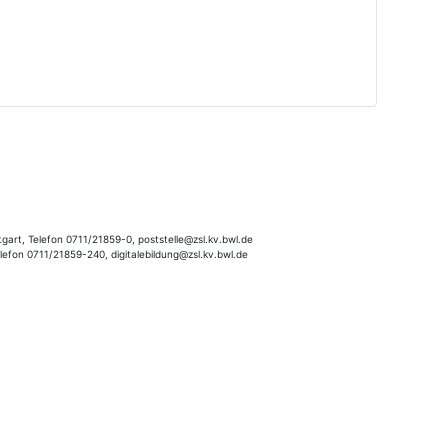
gart, Telefon 0711/21859-0, poststelle@zsl.kv.bwl.de
elefon 0711/21859-240, digitalebildung@zsl.kv.bwl.de