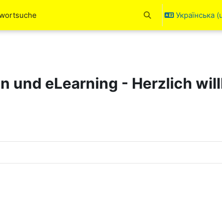
hwortsuche
Українська ‎(u
Переключити введен
en und eLearning - Herzlich wi