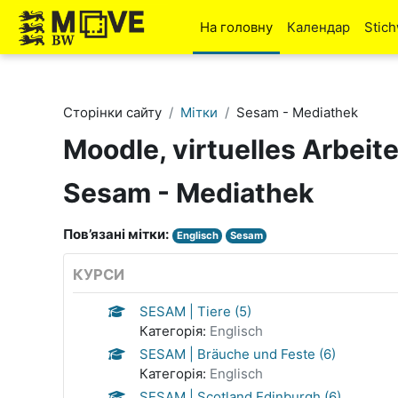
Перейти до головного вмісту
На головну
Календар
Stic
Сторінки сайту
Мітки
Sesam - Mediathek
Moodle, virtuelles Arbeit
Sesam - Mediathek
Пов’язані мітки:
Englisch
Sesam
КУРСИ
SESAM | Tiere (5)
Категорія:
Englisch
SESAM | Bräuche und Feste (6)
Категорія:
Englisch
SESAM | Scotland Edinburgh (6)