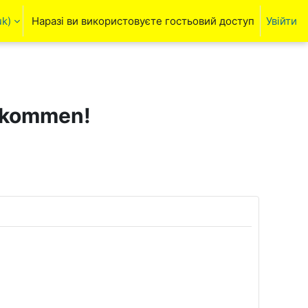
k)‎
Наразі ви використовуєте гостьовий доступ
Увійти
ня пошуку
llkommen!