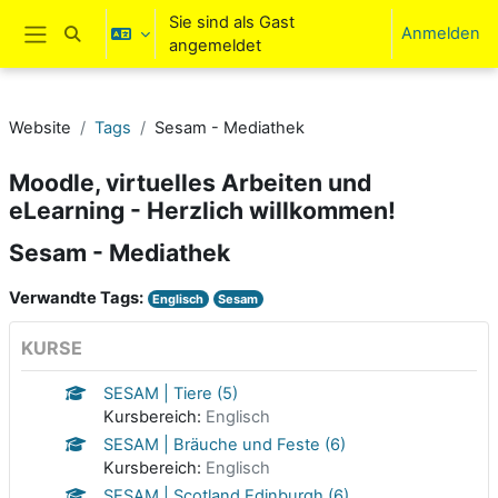
Zum Hauptinhalt
Sie sind als Gast
Anmelden
Sucheingabe umschalten
angemeldet
Website-Übersicht
Website
Tags
Sesam - Mediathek
Moodle, virtuelles Arbeiten und
eLearning - Herzlich willkommen!
Sesam - Mediathek
Verwandte Tags:
Englisch
Sesam
KURSE
SESAM | Tiere (5)
Kursbereich:
Englisch
SESAM | Bräuche und Feste (6)
Kursbereich:
Englisch
SESAM | Scotland Edinburgh (6)