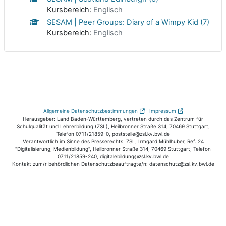
Kursbereich:
Englisch
SESAM | Peer Groups: Diary of a Wimpy Kid (7)
Kursbereich:
Englisch
Allgemeine Datenschutzbestimmungen
|
Impressum
Herausgeber: Land Baden-Württemberg, vertreten durch das Zentrum für
Schulqualität und Lehrerbildung (ZSL), Heilbronner Straße 314, 70469 Stuttgart,
Telefon 0711/21859-0, poststelle@zsl.kv.bwl.de
Verantwortlich im Sinne des Presserechts: ZSL, Irmgard Mühlhuber, Ref. 24
"Digitalisierung, Medienbildung", Heilbronner Straße 314, 70469 Stuttgart, Telefon
0711/21859-240, digitalebildung@zsl.kv.bwl.de
Kontakt zum/r behördlichen Datenschutzbeauftragte/n: datenschutz@zsl.kv.bwl.de