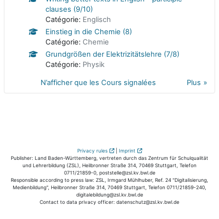
clauses (9/10)
Catégorie:
Englisch
Einstieg in die Chemie (8)
Catégorie:
Chemie
Grundgrößen der Elektrizitätslehre (7/8)
Catégorie:
Physik
N’afficher que les Cours signalées
Plus
Privacy rules
|
Imprint
Publisher: Land Baden-Württemberg, vertreten durch das Zentrum für Schulqualität
und Lehrerbildung (ZSL), Heilbronner Straße 314, 70469 Stuttgart, Telefon
0711/21859-0, poststelle@zsl.kv.bwl.de
Responsible according to press law: ZSL, Irmgard Mühlhuber, Ref. 24 "Digitalisierung,
Medienbildung", Heilbronner Straße 314, 70469 Stuttgart, Telefon 0711/21859-240,
digitalebildung@zsl.kv.bwl.de
Contact to data privacy officer: datenschutz@zsl.kv.bwl.de