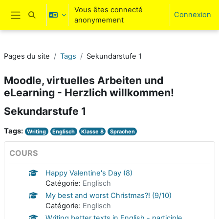
Passer au contenu principal
Vous êtes connecté
Connexion
Activer/désactiver la saisie de recherche
anonymement
Panneau latéral
Pages du site
Tags
Sekundarstufe 1
Moodle, virtuelles Arbeiten und
eLearning - Herzlich willkommen!
Sekundarstufe 1
Tags:
Writing
Englisch
Klasse 8
Sprachen
COURS
Happy Valentine's Day (8)
Catégorie:
Englisch
My best and worst Christmas?! (9/10)
Catégorie:
Englisch
Writing better texts in English - participle