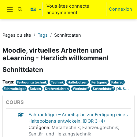
Passer au contenu principal
Vous êtes connecté
Connexion
Activer/désactiver la saisie de recherche
anonymement
Panneau latéral
Pages du site
Tags
Schnittdaten
Moodle, virtuelles Arbeiten und
eLearning - Herzlich willkommen!
Schnittdaten
Tags:
Fertigungstechnik
Technik
Haltebolzen
Fertigung
Fahrrad
plus…
Fahrradträger
Bolzen
Drehverfahren
Werkstoff
Schneidstoff
COURS
Fahrradträger – Arbeitsplan zur Fertigung eines
Haltebolzens entwickeln_(DQR 3+4)
Catégorie:
Metalltechnik; Fahrzeugtechnik;
Sanitär- und Heizungstechnik