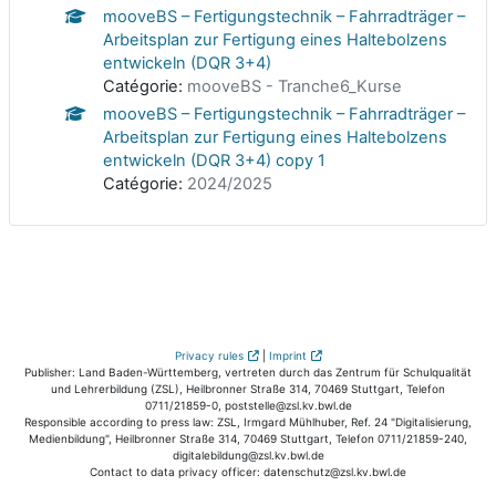
mooveBS – Fertigungstechnik – Fahrradträger –
Arbeitsplan zur Fertigung eines Haltebolzens
entwickeln (DQR 3+4)
Catégorie:
mooveBS - Tranche6_Kurse
mooveBS – Fertigungstechnik – Fahrradträger –
Arbeitsplan zur Fertigung eines Haltebolzens
entwickeln (DQR 3+4) copy 1
Catégorie:
2024/2025
Privacy rules
|
Imprint
Publisher: Land Baden-Württemberg, vertreten durch das Zentrum für Schulqualität
und Lehrerbildung (ZSL), Heilbronner Straße 314, 70469 Stuttgart, Telefon
0711/21859-0, poststelle@zsl.kv.bwl.de
Responsible according to press law: ZSL, Irmgard Mühlhuber, Ref. 24 "Digitalisierung,
Medienbildung", Heilbronner Straße 314, 70469 Stuttgart, Telefon 0711/21859-240,
digitalebildung@zsl.kv.bwl.de
Contact to data privacy officer: datenschutz@zsl.kv.bwl.de