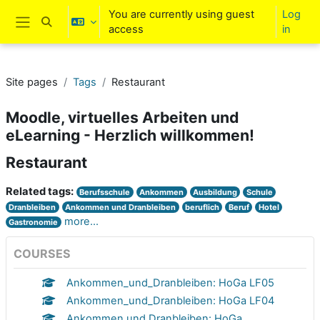
Skip to main content
You are currently using guest
Log
Toggle search input
access
in
Side panel
Site pages
Tags
Restaurant
Moodle, virtuelles Arbeiten und
eLearning - Herzlich willkommen!
Restaurant
Related tags:
Berufsschule
Ankommen
Ausbildung
Schule
Dranbleiben
Ankommen und Dranbleiben
beruflich
Beruf
Hotel
more...
Gastronomie
COURSES
Ankommen_und_Dranbleiben: HoGa LF05
Ankommen_und_Dranbleiben: HoGa LF04
Ankommen und Dranbleiben: HoGa