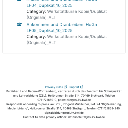
LF04_Duplikat_10_2025
Category:
Werkstattkurse Kopie/Duplikat
(Originale)_ALT
Ankommen und Dranbleiben: HoGa
LF05_Duplikat_10_2025
Category:
Werkstattkurse Kopie/Duplikat
(Originale)_ALT
Privacy rules
|
Imprint
Publisher: Land Baden-Württemberg, vertreten durch das Zentrum für Schulqualität
und Lehrerbildung (ZSL), Heilbronner Straße 314, 70469 Stuttgart, Telefon
0711/21859-0, poststelle@zsl.kv.bwl.de
Responsible according to press law: ZSL, Irmgard Mühlhuber, Ref. 24 "Digitalisierung,
Medienbildung", Heilbronner Straße 314, 70469 Stuttgart, Telefon 0711/21859-240,
digitalebildung@zsl.kv.bwl.de
Contact to data privacy officer: datenschutz@zsl.kv.bwl.de