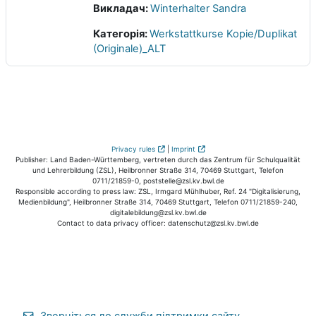
Викладач:
Winterhalter Sandra
Категорія:
Werkstattkurse Kopie/Duplikat
(Originale)_ALT
Privacy rules
|
Imprint
Publisher: Land Baden-Württemberg, vertreten durch das Zentrum für Schulqualität
und Lehrerbildung (ZSL), Heilbronner Straße 314, 70469 Stuttgart, Telefon
0711/21859-0, poststelle@zsl.kv.bwl.de
Responsible according to press law: ZSL, Irmgard Mühlhuber, Ref. 24 "Digitalisierung,
Medienbildung", Heilbronner Straße 314, 70469 Stuttgart, Telefon 0711/21859-240,
digitalebildung@zsl.kv.bwl.de
Contact to data privacy officer: datenschutz@zsl.kv.bwl.de
Зверніться до служби підтримки сайту