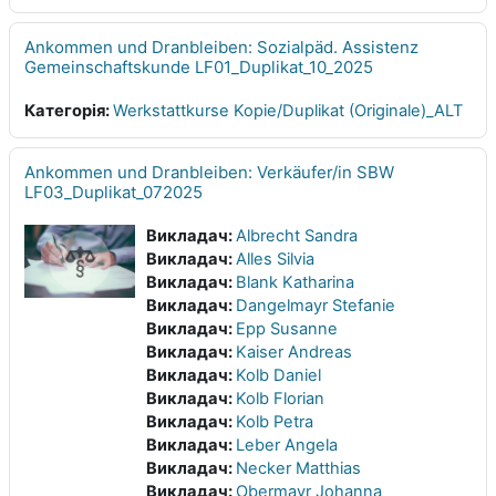
Ankommen und Dranbleiben: Sozialpäd. Assistenz
Gemeinschaftskunde LF01_Duplikat_10_2025
Категорія:
Werkstattkurse Kopie/Duplikat (Originale)_ALT
Ankommen und Dranbleiben: Verkäufer/in SBW
LF03_Duplikat_072025
Викладач:
Albrecht Sandra
Викладач:
Alles Silvia
Викладач:
Blank Katharina
Викладач:
Dangelmayr Stefanie
Викладач:
Epp Susanne
Викладач:
Kaiser Andreas
Викладач:
Kolb Daniel
Викладач:
Kolb Florian
Викладач:
Kolb Petra
Викладач:
Leber Angela
Викладач:
Necker Matthias
Викладач:
Obermayr Johanna