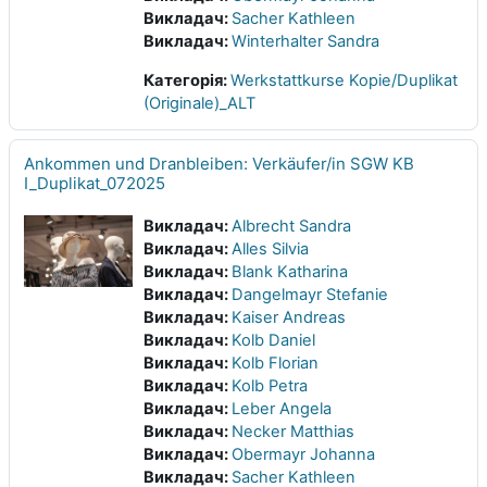
Викладач:
Sacher Kathleen
Викладач:
Winterhalter Sandra
Категорія:
Werkstattkurse Kopie/Duplikat
(Originale)_ALT
Ankommen und Dranbleiben: Verkäufer/in SGW KB
I_Duplikat_072025
Викладач:
Albrecht Sandra
Викладач:
Alles Silvia
Викладач:
Blank Katharina
Викладач:
Dangelmayr Stefanie
Викладач:
Kaiser Andreas
Викладач:
Kolb Daniel
Викладач:
Kolb Florian
Викладач:
Kolb Petra
Викладач:
Leber Angela
Викладач:
Necker Matthias
Викладач:
Obermayr Johanna
Викладач:
Sacher Kathleen