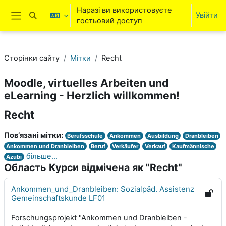
Перейти до головного вмісту
Наразі ви використовуєте
Увійти
Переключити введення пошуку
гостьовий доступ
Бокова панель
Сторінки сайту
Мітки
Recht
Moodle, virtuelles Arbeiten und
eLearning - Herzlich willkommen!
Recht
Пов’язані мітки:
Berufsschule
Ankommen
Ausbildung
Dranbleiben
Ankommen und Dranbleiben
Beruf
Verkäufer
Verkauf
Kaufmännische
більше...
Azubi
Область Курси відмічена як "Recht"
Ankommen_und_Dranbleiben: Sozialpäd. Assistenz
Gemeinschaftskunde LF01
Forschungsprojekt "Ankommen und Dranbleiben -