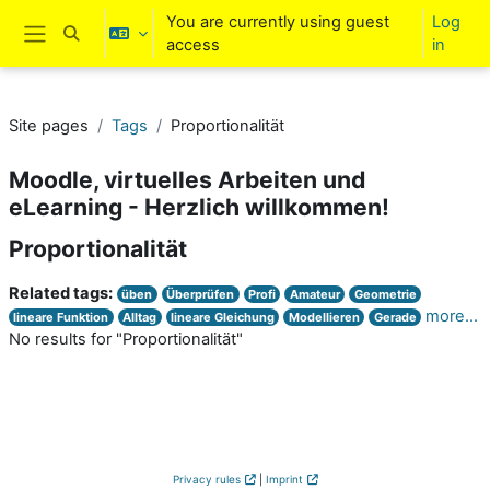
Skip to main content
You are currently using guest
Log
Toggle search input
access
in
Side panel
Site pages
Tags
Proportionalität
Moodle, virtuelles Arbeiten und
eLearning - Herzlich willkommen!
Proportionalität
Related tags:
üben
Überprüfen
Profi
Amateur
Geometrie
more...
lineare Funktion
Alltag
lineare Gleichung
Modellieren
Gerade
No results for "Proportionalität"
Privacy rules
|
Imprint