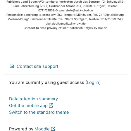
Publisher: Land Baden-Württemberg, vertreten durch das Zentrum für Schulqualität
und Lehrerbildung (ZSL), Heilbronner Straße 314, 70469 Stuttgart, Telefon
0711/21859-0, poststelle@zsl.kv.bwl.de
Responsible according to press law: ZSL, Irmgard Mühlhuber, Ref. 24 "Digitalisierung,
Medienbildung", Heilbronner Straße 314, 70469 Stuttgart, Telefon 0711/21859-240,
digitalebildung@zsl.kv.bwl.de
Contact to data privacy officer: datenschutz@zsl.kv.bwl.de
Contact site support
You are currently using guest access (
Log in
)
Data retention summary
Get the mobile app
Switch to the standard theme
Powered by
Moodle