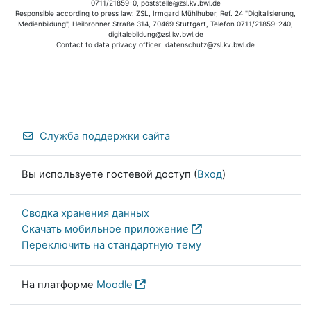
0711/21859-0, poststelle@zsl.kv.bwl.de
Responsible according to press law: ZSL, Irmgard Mühlhuber, Ref. 24 "Digitalisierung,
Medienbildung", Heilbronner Straße 314, 70469 Stuttgart, Telefon 0711/21859-240,
digitalebildung@zsl.kv.bwl.de
Contact to data privacy officer: datenschutz@zsl.kv.bwl.de
Служба поддержки сайта
Вы используете гостевой доступ (
Вход
)
Сводка хранения данных
Скачать мобильное приложение
Переключить на стандартную тему
На платформе
Moodle