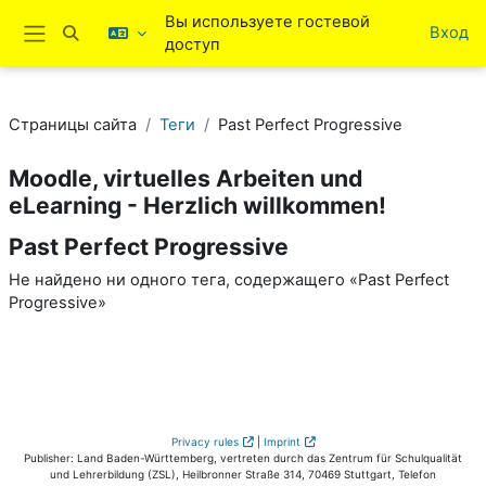
Перейти к основному содержанию
Вы используете гостевой
Вход
Изменить данные поисковой строки
доступ
Боковая панель
Страницы сайта
Теги
Past Perfect Progressive
Moodle, virtuelles Arbeiten und
eLearning - Herzlich willkommen!
Past Perfect Progressive
Не найдено ни одного тега, содержащего «Past Perfect
Progressive»
Privacy rules
|
Imprint
Publisher: Land Baden-Württemberg, vertreten durch das Zentrum für Schulqualität
und Lehrerbildung (ZSL), Heilbronner Straße 314, 70469 Stuttgart, Telefon