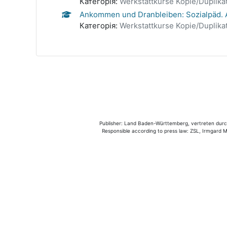
Категорія:
Werkstattkurse Kopie/Duplikat
Ankommen und Dranbleiben: Sozialpäd. 
Категорія:
Werkstattkurse Kopie/Duplikat
Publisher: Land Baden-Württemberg, vertreten durch 
Responsible according to press law: ZSL, Irmgard Mü