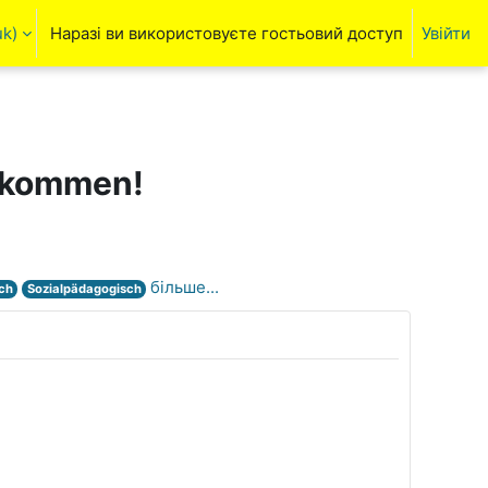
k)‎
Наразі ви використовуєте гостьовий доступ
Увійти
ня пошуку
llkommen!
більше...
ch
Sozialpädagogisch