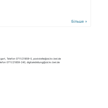
Більше
gart, Telefon 0711/21859-0, poststelle@zsl.kv.bwl.de
elefon 0711/21859-240, digitalebildung@zsl.kv.bwl.de