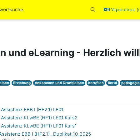
hwortsuche
Українська ‎(u
Переключити введен
en und eLearning - Herzlich wi
eiben
Erziehung
Ankommen und Dranbleiben
beruflich
Beruf
pädagogis
ssistenz EBB I (HF2.1) LF01
Assistenz KLwBE (HF1) LF01 Kurs2
Assistenz KLwBE (HF1) LF01 Kurs1
sistenz EBB I (HF2.1) _Duplikat_10_2025