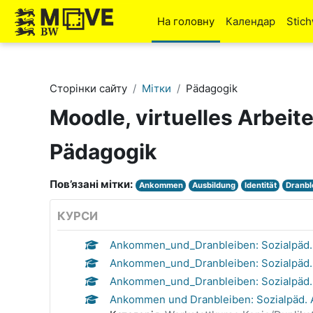
Перейти до головного вмісту
На головну
Календар
Stic
Сторінки сайту
Мітки
Pädagogik
Moodle, virtuelles Arbeit
Pädagogik
Пов’язані мітки:
Ankommen
Ausbildung
Identität
Dranbl
КУРСИ
Ankommen_und_Dranbleiben: Sozialpäd. A
Ankommen_und_Dranbleiben: Sozialpäd. 
Ankommen_und_Dranbleiben: Sozialpäd. 
Ankommen und Dranbleiben: Sozialpäd. As