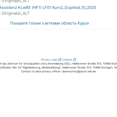
 (Originale)_ALT
Assistenz KLwBE (HF1) LF01 Kurs2_Duplikat_10_2025
 (Originale)_ALT
Показати тільки з мітками область Курси
Privacy rules
|
Imprint
das Zentrum für Schulqualität und Lehrerbildung (ZSL), Heilbronner Straße 314, 70469 Stutt
hlhuber, Ref. 24 "Digitalisierung, Medienbildung", Heilbronner Straße 314, 70469 Stuttgart, T
Contact to data privacy officer: datenschutz@zsl.kv.bwl.de