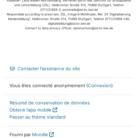
Publisher: Land Baden-Württemberg, vertreten durch das Zentrum für Schulqualität
und Lehrerbildung (ZSL), Heilbronner Straße 314, 70469 Stuttgart, Telefon
0711/21859-0, poststelle@zsl.kv.bwl.de
Responsible according to press law: ZSL, Irmgard Mühlhuber, Ref. 24 "Digitalisierung,
Medienbildung", Heilbronner Straße 314, 70469 Stuttgart, Telefon 0711/21859-240,
digitalebildung@zsl.kv.bwl.de
Contact to data privacy officer: datenschutz@zsl.kv.bwl.de
Contacter l’assistance du site
Vous êtes connecté anonymement (
Connexion
)
Résumé de conservation de données
Obtenir l’app mobile
Passer au thème standard
Fourni par
Moodle