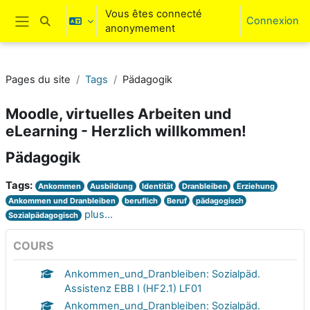
Passer au contenu principal
Vous êtes connecté
Connexion
Activer/désactiver la saisie de recherche
anonymement
Panneau latéral
Pages du site
Tags
Pädagogik
Moodle, virtuelles Arbeiten und
eLearning - Herzlich willkommen!
Pädagogik
Tags:
Ankommen
Ausbildung
Identität
Dranbleiben
Erziehung
Ankommen und Dranbleiben
beruflich
Beruf
pädagogisch
plus…
Sozialpädagogisch
COURS
Ankommen_und_Dranbleiben: Sozialpäd.
Assistenz EBB I (HF2.1) LF01
Ankommen_und_Dranbleiben: Sozialpäd.