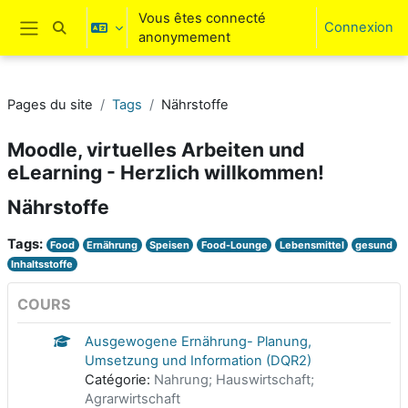
Passer au contenu principal
Vous êtes connecté
Connexion
Activer/désactiver la saisie de recherche
anonymement
Panneau latéral
Pages du site
Tags
Nährstoffe
Moodle, virtuelles Arbeiten und
eLearning - Herzlich willkommen!
Nährstoffe
Tags:
Food
Ernährung
Speisen
Food-Lounge
Lebensmittel
gesund
Inhaltsstoffe
COURS
Ausgewogene Ernährung- Planung,
Umsetzung und Information (DQR2)
Catégorie:
Nahrung; Hauswirtschaft;
Agrarwirtschaft