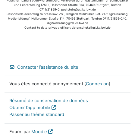
Publisher: Land Baden-Württemberg, vertreten durch das Zentrum für Schulqualität
und Lehrerbildung (ZSL), Heilbronner Straße 314, 70469 Stuttgart, Telefon
0711/21859-0, poststelle@zsl.kv.bwl.de
Responsible according to press law: ZSL, Irmgard Mühlhuber, Ref. 24 "Digitalisierung,
Medienbildung", Heilbronner Straße 314, 70469 Stuttgart, Telefon 0711/21859-240,
digitalebildung@zsl.kv.bwl.de
Contact to data privacy officer: datenschutz@zsl.kv.bwl.de
Contacter l’assistance du site
Vous êtes connecté anonymement (
Connexion
)
Résumé de conservation de données
Obtenir l’app mobile
Passer au thème standard
Fourni par
Moodle