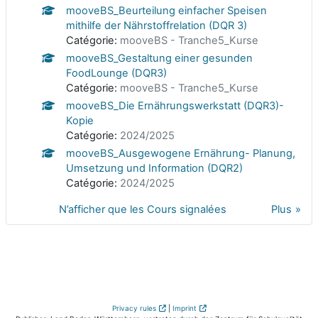
mooveBS_Beurteilung einfacher Speisen
mithilfe der Nährstoffrelation (DQR 3)
Catégorie:
mooveBS - Tranche5_Kurse
mooveBS_Gestaltung einer gesunden
FoodLounge (DQR3)
Catégorie:
mooveBS - Tranche5_Kurse
mooveBS_Die Ernährungswerkstatt (DQR3)-
Kopie
Catégorie:
2024/2025
mooveBS_Ausgewogene Ernährung- Planung,
Umsetzung und Information (DQR2)
Catégorie:
2024/2025
N’afficher que les Cours signalées
Plus
Privacy rules
|
Imprint