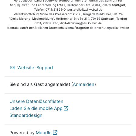
Herausgeber: Land Baden-Württemberg, vertreten durch das Zentrum für
Schulqualität und Lehrerbildung (ZSL), Heilbronner Straße 314, 70469 Stuttgart,
Telefon 0711/21859-0, poststelle@zsl.kv.bwl.de
Verantwortlich im Sinne des Presserechts: ZSL, Irmgard Mühlhuber, Ref. 24
"Digitalisierung, Medienbildung", Heilbronner Straße 314, 70469 Stuttgart, Telefon
0711/21859-240, digitalebildung@zsl.kv.bwl.de
Kontakt zum/r behördlichen Datenschutzbeauftragte/n: datenschutz@zsl.kv.bwl.de
Website-Support
Sie sind als Gast angemeldet (
Anmelden
)
Unsere Datenlöschfristen
Laden Sie die mobile App
Standarddesign
Powered by
Moodle