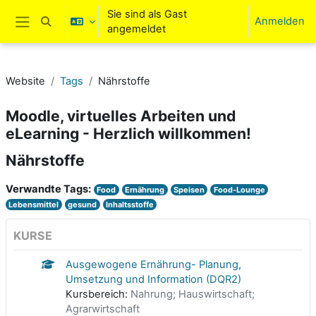
Zum Hauptinhalt
Sie sind als Gast
Anmelden
Sucheingabe umschalten
angemeldet
Website-Übersicht
Website
Tags
Nährstoffe
Moodle, virtuelles Arbeiten und
eLearning - Herzlich willkommen!
Nährstoffe
Verwandte Tags:
Food
Ernährung
Speisen
Food-Lounge
Lebensmittel
gesund
Inhaltsstoffe
KURSE
Ausgewogene Ernährung- Planung,
Umsetzung und Information (DQR2)
Kursbereich:
Nahrung; Hauswirtschaft;
Agrarwirtschaft