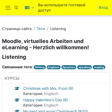
Перейти к основному содержанию
Вы используете гостевой
Вход
Изменить данные поисковой строки
доступ
Боковая панель
Страницы сайта
Теги
Listening
Moodle, virtuelles Arbeiten und
eLearning - Herzlich willkommen!
Listening
Связанные теги:
Writing
Englisch
Sprachen
speaking
reading
КУРСЫ
Christmas with Mrs. Frost (6)
Категория:
Englisch
Happy Valentine's Day (8)
Категория:
Englisch
My best and worst Christmas?! (9/10)