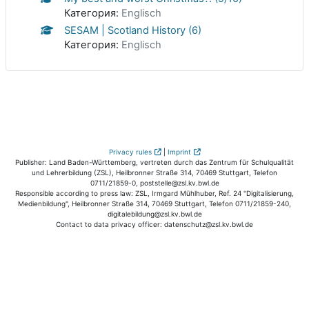
Категория:
Englisch
SESAM | Scotland History (6)
Категория:
Englisch
Privacy rules
|
Imprint
Publisher: Land Baden-Württemberg, vertreten durch das Zentrum für Schulqualität
und Lehrerbildung (ZSL), Heilbronner Straße 314, 70469 Stuttgart, Telefon
0711/21859-0, poststelle@zsl.kv.bwl.de
Responsible according to press law: ZSL, Irmgard Mühlhuber, Ref. 24 "Digitalisierung,
Medienbildung", Heilbronner Straße 314, 70469 Stuttgart, Telefon 0711/21859-240,
digitalebildung@zsl.kv.bwl.de
Contact to data privacy officer: datenschutz@zsl.kv.bwl.de