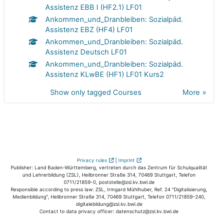
Assistenz EBB I (HF2.1) LF01
Ankommen_und_Dranbleiben: Sozialpäd.
Assistenz EBZ (HF4) LF01
Ankommen_und_Dranbleiben: Sozialpäd.
Assistenz Deutsch LF01
Ankommen_und_Dranbleiben: Sozialpäd.
Assistenz KLwBE (HF1) LF01 Kurs2
Show only tagged Courses
More
Privacy rules
|
Imprint
Publisher: Land Baden-Württemberg, vertreten durch das Zentrum für Schulqualität
und Lehrerbildung (ZSL), Heilbronner Straße 314, 70469 Stuttgart, Telefon
0711/21859-0, poststelle@zsl.kv.bwl.de
Responsible according to press law: ZSL, Irmgard Mühlhuber, Ref. 24 "Digitalisierung,
Medienbildung", Heilbronner Straße 314, 70469 Stuttgart, Telefon 0711/21859-240,
digitalebildung@zsl.kv.bwl.de
Contact to data privacy officer: datenschutz@zsl.kv.bwl.de