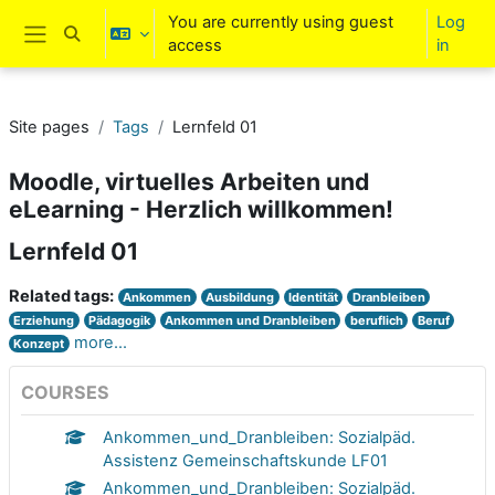
Skip to main content
You are currently using guest
Log
Toggle search input
access
in
Side panel
Site pages
Tags
Lernfeld 01
Moodle, virtuelles Arbeiten und
eLearning - Herzlich willkommen!
Lernfeld 01
Related tags:
Ankommen
Ausbildung
Identität
Dranbleiben
Erziehung
Pädagogik
Ankommen und Dranbleiben
beruflich
Beruf
more...
Konzept
COURSES
Ankommen_und_Dranbleiben: Sozialpäd.
Assistenz Gemeinschaftskunde LF01
Ankommen_und_Dranbleiben: Sozialpäd.