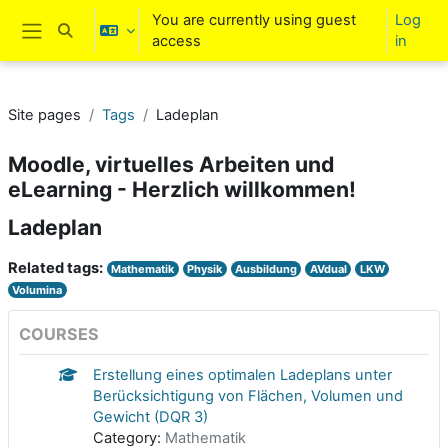
Skip to main content
You are currently using guest
Log
Toggle search input
access
in
Side panel
Site pages
Tags
Ladeplan
Moodle, virtuelles Arbeiten und
eLearning - Herzlich willkommen!
Ladeplan
Related tags:
Mathematik
Physik
Ausbildung
AVdual
LKW
Volumina
COURSES
Erstellung eines optimalen Ladeplans unter
Berücksichtigung von Flächen, Volumen und
Gewicht (DQR 3)
Category:
Mathematik