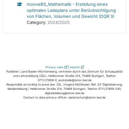
mooveBS_Mathematik - Erstellung eines
optimalen Ladeplans unter Berücksichtigung
von Flächen, Volumen und Gewicht (DQR 3)
Category:
2024/2025
Privacy rules
|
Imprint
Publisher: Land Baden-Württemberg, vertreten durch das Zentrum für Schulqualität
und Lehrerbildung (ZSL), Heilbronner Straße 314, 70469 Stuttgart, Telefon
0711/21859-0, poststelle@zsl.kv.bwl.de
Responsible according to press law: ZSL, Irmgard Mühlhuber, Ref. 24 "Digitalisierung,
Medienbildung", Heilbronner Straße 314, 70469 Stuttgart, Telefon 0711/21859-240,
digitalebildung@zsl.kv.bwl.de
Contact to data privacy officer: datenschutz@zsl.kv.bwl.de