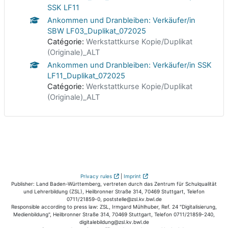
SSK LF11
Ankommen und Dranbleiben: Verkäufer/in
SBW LF03_Duplikat_072025
Catégorie:
Werkstattkurse Kopie/Duplikat
(Originale)_ALT
Ankommen und Dranbleiben: Verkäufer/in SSK
LF11_Duplikat_072025
Catégorie:
Werkstattkurse Kopie/Duplikat
(Originale)_ALT
Privacy rules
|
Imprint
Publisher: Land Baden-Württemberg, vertreten durch das Zentrum für Schulqualität
und Lehrerbildung (ZSL), Heilbronner Straße 314, 70469 Stuttgart, Telefon
0711/21859-0, poststelle@zsl.kv.bwl.de
Responsible according to press law: ZSL, Irmgard Mühlhuber, Ref. 24 "Digitalisierung,
Medienbildung", Heilbronner Straße 314, 70469 Stuttgart, Telefon 0711/21859-240,
digitalebildung@zsl.kv.bwl.de