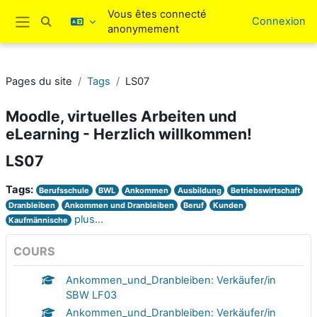
Passer au contenu principal
Vous êtes connecté
Connexion
Activer/désactiver la saisie de recherche
anonymement
Panneau latéral
Pages du site
Tags
LS07
Moodle, virtuelles Arbeiten und
eLearning - Herzlich willkommen!
LS07
Tags:
Berufsschule
BWL
Ankommen
Ausbildung
Betriebswirtschaft
Dranbleiben
Ankommen und Dranbleiben
Beruf
Kunden
plus…
Kaufmännische
COURS
Ankommen_und_Dranbleiben: Verkäufer/in
SBW LF03
Ankommen_und_Dranbleiben: Verkäufer/in