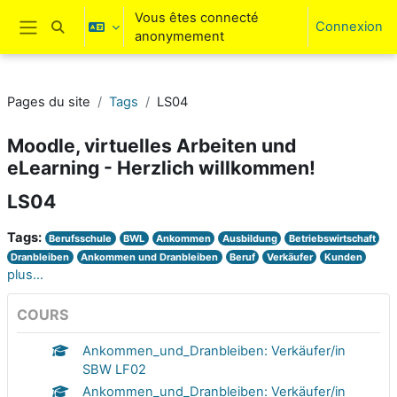
Passer au contenu principal
Vous êtes connecté
Connexion
Activer/désactiver la saisie de recherche
anonymement
Panneau latéral
Pages du site
Tags
LS04
Moodle, virtuelles Arbeiten und
eLearning - Herzlich willkommen!
LS04
Tags:
Berufsschule
BWL
Ankommen
Ausbildung
Betriebswirtschaft
Dranbleiben
Ankommen und Dranbleiben
Beruf
Verkäufer
Kunden
plus…
COURS
Ankommen_und_Dranbleiben: Verkäufer/in
SBW LF02
Ankommen_und_Dranbleiben: Verkäufer/in