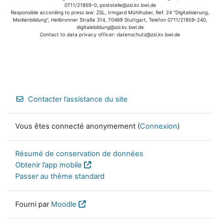
0711/21859-0, poststelle@zsl.kv.bwl.de
Responsible according to press law: ZSL, Irmgard Mühlhuber, Ref. 24 "Digitalisierung,
Medienbildung", Heilbronner Straße 314, 70469 Stuttgart, Telefon 0711/21859-240,
digitalebildung@zsl.kv.bwl.de
Contact to data privacy officer: datenschutz@zsl.kv.bwl.de
Contacter l’assistance du site
Vous êtes connecté anonymement (
Connexion
)
Résumé de conservation de données
Obtenir l’app mobile
Passer au thème standard
Fourni par
Moodle