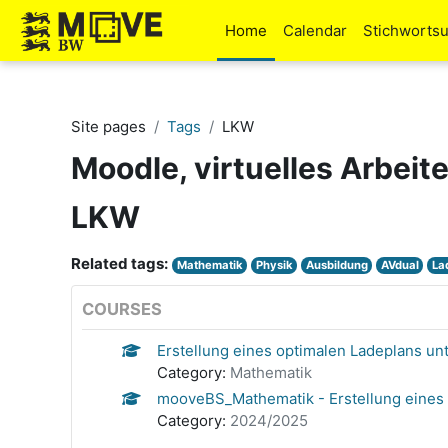
Skip to main content
Home
Calendar
Stichworts
Site pages
Tags
LKW
Moodle, virtuelles Arbeit
LKW
Related tags:
Mathematik
Physik
Ausbildung
AVdual
La
COURSES
Erstellung eines optimalen Ladeplans u
Category:
Mathematik
mooveBS_Mathematik - Erstellung eines 
Category:
2024/2025