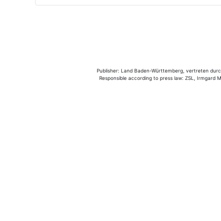
Publisher: Land Baden-Württemberg, vertreten durch 
Responsible according to press law: ZSL, Irmgard Mü