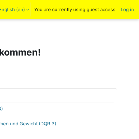
English ‎(en)‎
You are currently using guest access
Log in
arch input
llkommen!
3)
umen und Gewicht (DQR 3)