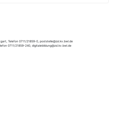
gart, Telefon 0711/21859-0, poststelle@zsl.kv.bwl.de
elefon 0711/21859-240, digitalebildung@zsl.kv.bwl.de