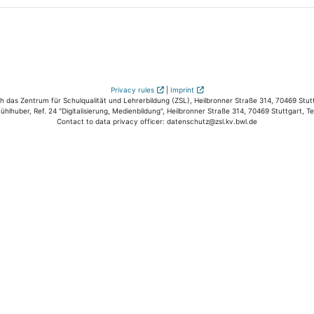
Privacy rules
|
Imprint
das Zentrum für Schulqualität und Lehrerbildung (ZSL), Heilbronner Straße 314, 70469 Stutt
hlhuber, Ref. 24 "Digitalisierung, Medienbildung", Heilbronner Straße 314, 70469 Stuttgart, T
Contact to data privacy officer: datenschutz@zsl.kv.bwl.de