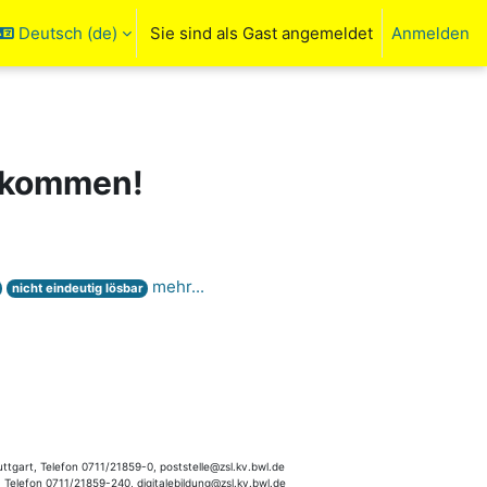
Deutsch ‎(de)‎
Sie sind als Gast angemeldet
Anmelden
ngabe umschalten
llkommen!
mehr...
nicht eindeutig lösbar
tgart, Telefon 0711/21859-0, poststelle@zsl.kv.bwl.de
, Telefon 0711/21859-240, digitalebildung@zsl.kv.bwl.de