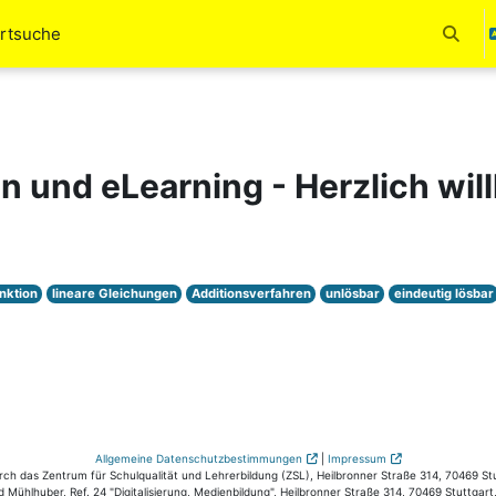
rtsuche
Suchei
en und eLearning - Herzlich wi
nktion
lineare Gleichungen
Additionsverfahren
unlösbar
eindeutig lösbar
Allgemeine Datenschutzbestimmungen
|
Impressum
 das Zentrum für Schulqualität und Lehrerbildung (ZSL), Heilbronner Straße 314, 70469 Stut
 Mühlhuber, Ref. 24 "Digitalisierung, Medienbildung", Heilbronner Straße 314, 70469 Stuttgart