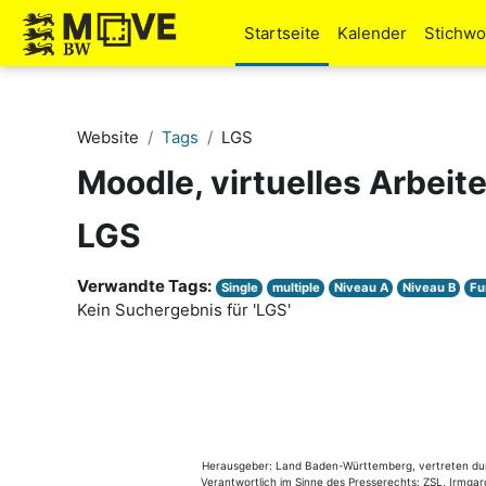
Zum Hauptinhalt
Startseite
Kalender
Stichwo
Website
Tags
LGS
Moodle, virtuelles Arbeit
LGS
Verwandte Tags:
Single
multiple
Niveau A
Niveau B
Fu
Kein Suchergebnis für 'LGS'
Herausgeber: Land Baden-Württemberg, vertreten durch
Verantwortlich im Sinne des Presserechts: ZSL, Irmgard