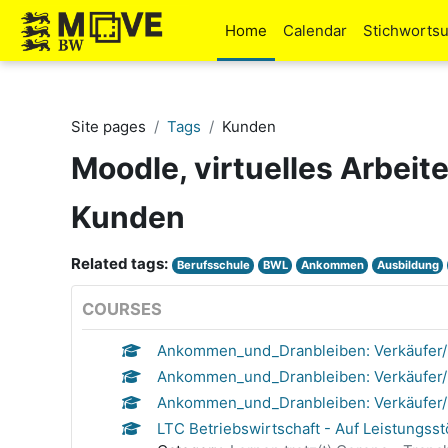
Skip to main content
Home
Calendar
Stichworts
Site pages
Tags
Kunden
Moodle, virtuelles Arbeit
Kunden
Related tags:
Berufsschule
BWL
Ankommen
Ausbildung
COURSES
Ankommen_und_Dranbleiben: Verkäufer/
Ankommen_und_Dranbleiben: Verkäufer
Ankommen_und_Dranbleiben: Verkäufer/
LTC Betriebswirtschaft - Auf Leistungs