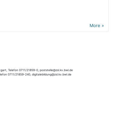
More
gart, Telefon 0711/21859-0, poststelle@zsl.kv.bwl.de
elefon 0711/21859-240, digitalebildung@zsl.kv.bwl.de