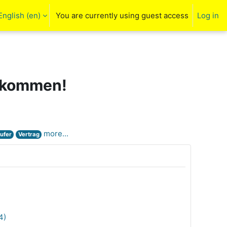
English ‎(en)‎
You are currently using guest access
Log in
arch input
llkommen!
more...
ufer
Vertrag
4)