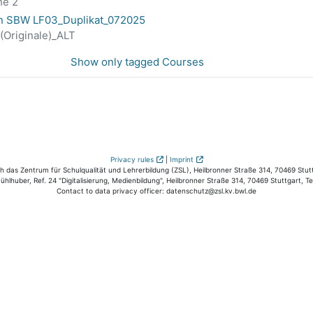
he 2
in SBW LF03_Duplikat_072025
(Originale)_ALT
Show only tagged Courses
Privacy rules
|
Imprint
das Zentrum für Schulqualität und Lehrerbildung (ZSL), Heilbronner Straße 314, 70469 Stutt
hlhuber, Ref. 24 "Digitalisierung, Medienbildung", Heilbronner Straße 314, 70469 Stuttgart, T
Contact to data privacy officer: datenschutz@zsl.kv.bwl.de