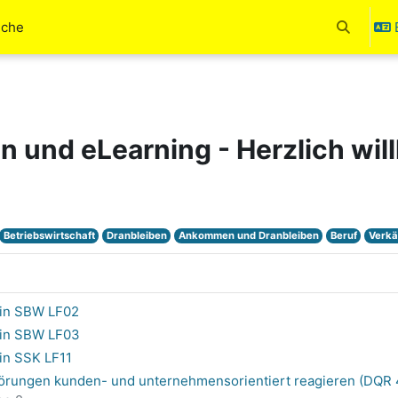
uche
Toggle se
en und eLearning - Herzlich wi
Betriebswirtschaft
Dranbleiben
Ankommen und Dranbleiben
Beruf
Verkä
in SBW LF02
/in SBW LF03
in SSK LF11
störungen kunden- und unternehmensorientiert reagieren (DQR 