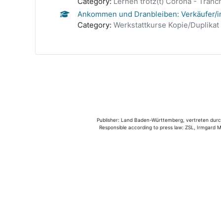
Category:
Lernen trotz(t) Corona - Tranc
Ankommen und Dranbleiben: Verkäufer/
Category:
Werkstattkurse Kopie/Duplikat 
Publisher: Land Baden-Württemberg, vertreten durch 
Responsible according to press law: ZSL, Irmgard Mü