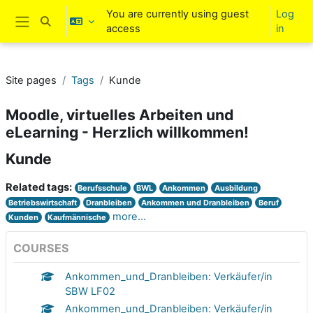
Skip to main content
You are currently using guest
Log
Toggle search input
access
in
Side panel
Site pages
Tags
Kunde
Moodle, virtuelles Arbeiten und
eLearning - Herzlich willkommen!
Kunde
Related tags:
Berufsschule
BWL
Ankommen
Ausbildung
Betriebswirtschaft
Dranbleiben
Ankommen und Dranbleiben
Beruf
more...
Kunden
Kaufmännische
COURSES
Ankommen_und_Dranbleiben: Verkäufer/in
SBW LF02
Ankommen_und_Dranbleiben: Verkäufer/in