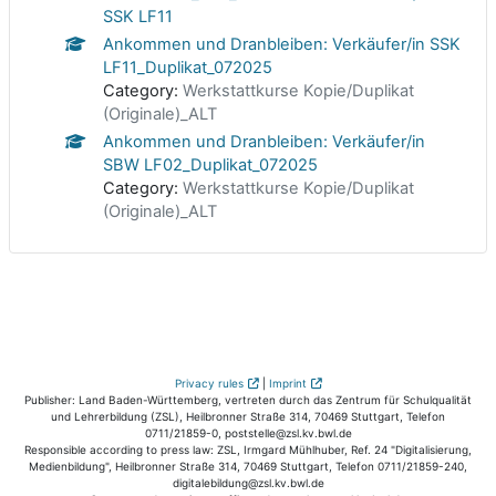
SSK LF11
Ankommen und Dranbleiben: Verkäufer/in SSK
LF11_Duplikat_072025
Category:
Werkstattkurse Kopie/Duplikat
(Originale)_ALT
Ankommen und Dranbleiben: Verkäufer/in
SBW LF02_Duplikat_072025
Category:
Werkstattkurse Kopie/Duplikat
(Originale)_ALT
Privacy rules
|
Imprint
Publisher: Land Baden-Württemberg, vertreten durch das Zentrum für Schulqualität
und Lehrerbildung (ZSL), Heilbronner Straße 314, 70469 Stuttgart, Telefon
0711/21859-0, poststelle@zsl.kv.bwl.de
Responsible according to press law: ZSL, Irmgard Mühlhuber, Ref. 24 "Digitalisierung,
Medienbildung", Heilbronner Straße 314, 70469 Stuttgart, Telefon 0711/21859-240,
digitalebildung@zsl.kv.bwl.de