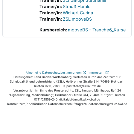
Trainer/in:
Schöllkopf Stephanie
Trainer/in:
Strauß Harald
Trainer/in:
Wichert Carina
Trainer/in:
ZSL mooveBS
Kursbereich:
mooveBS - Tranche6_Kurse
Allgemeine Datenschutzbestimmungen
|
Impressum
Herausgeber: Land Baden-Württemberg, vertreten durch das Zentrum für
Schulqualität und Lehrerbildung (ZSL), Heilbronner Straße 314, 70469 Stuttgart,
Telefon 0711/21859-0, poststelle@zsl.kv.bwl.de
Verantwortlich im Sinne des Presserechts: ZSL, Irmgard Mühlhuber, Ref. 24
"Digitalisierung, Medienbildung", Heilbronner Straße 314, 70469 Stuttgart, Telefon
0711/21859-240, digitalebildung@zsl.kv.bwl.de
Kontakt zum/r behördlichen Datenschutzbeauftragte/n: datenschutz@zsl.kv.bwl.de