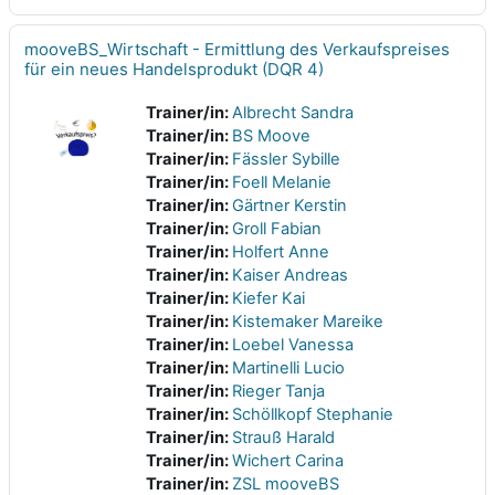
mooveBS_Wirtschaft - Ermittlung des Verkaufspreises
für ein neues Handelsprodukt (DQR 4)
Trainer/in:
Albrecht Sandra
Trainer/in:
BS Moove
Trainer/in:
Fässler Sybille
Trainer/in:
Foell Melanie
Trainer/in:
Gärtner Kerstin
Trainer/in:
Groll Fabian
Trainer/in:
Holfert Anne
Trainer/in:
Kaiser Andreas
Trainer/in:
Kiefer Kai
Trainer/in:
Kistemaker Mareike
Trainer/in:
Loebel Vanessa
Trainer/in:
Martinelli Lucio
Trainer/in:
Rieger Tanja
Trainer/in:
Schöllkopf Stephanie
Trainer/in:
Strauß Harald
Trainer/in:
Wichert Carina
Trainer/in:
ZSL mooveBS