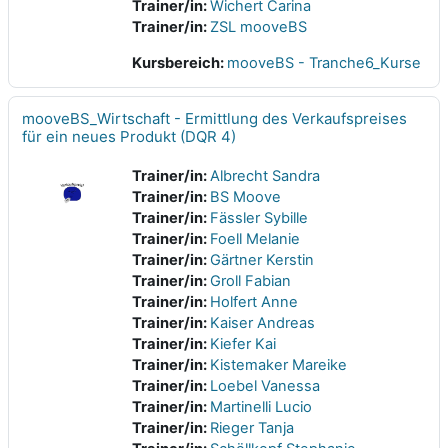
Trainer/in:
Wichert Carina
Trainer/in:
ZSL mooveBS
Kursbereich:
mooveBS - Tranche6_Kurse
mooveBS_Wirtschaft - Ermittlung des Verkaufspreises
für ein neues Produkt (DQR 4)
Trainer/in:
Albrecht Sandra
Trainer/in:
BS Moove
Trainer/in:
Fässler Sybille
Trainer/in:
Foell Melanie
Trainer/in:
Gärtner Kerstin
Trainer/in:
Groll Fabian
Trainer/in:
Holfert Anne
Trainer/in:
Kaiser Andreas
Trainer/in:
Kiefer Kai
Trainer/in:
Kistemaker Mareike
Trainer/in:
Loebel Vanessa
Trainer/in:
Martinelli Lucio
Trainer/in:
Rieger Tanja