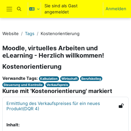
Zum Hauptinhalt
Sie sind als Gast
Anmelden
Sucheingabe umschalten
angemeldet
Website-Übersicht
Website
Tags
Kostenorientierung
Moodle, virtuelles Arbeiten und
eLearning - Herzlich willkommen!
Kostenorientierung
Verwandte Tags:
Kalkulation
Wirtschaft
Berufskolleg
Steuerung und Kontrolle
Verkaufspreis
Kurse mit 'Kostenorientierung' markiert
Ermittlung des Verkaufspreises für ein neues
Produkt(DQR 4)
Inhalt: