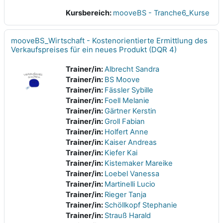
Kursbereich:
mooveBS - Tranche6_Kurse
mooveBS_Wirtschaft - Kostenorientierte Ermittlung des
Verkaufspreises für ein neues Produkt (DQR 4)
Trainer/in:
Albrecht Sandra
Trainer/in:
BS Moove
Trainer/in:
Fässler Sybille
Trainer/in:
Foell Melanie
Trainer/in:
Gärtner Kerstin
Trainer/in:
Groll Fabian
Trainer/in:
Holfert Anne
Trainer/in:
Kaiser Andreas
Trainer/in:
Kiefer Kai
Trainer/in:
Kistemaker Mareike
Trainer/in:
Loebel Vanessa
Trainer/in:
Martinelli Lucio
Trainer/in:
Rieger Tanja
Trainer/in:
Schöllkopf Stephanie
Trainer/in:
Strauß Harald