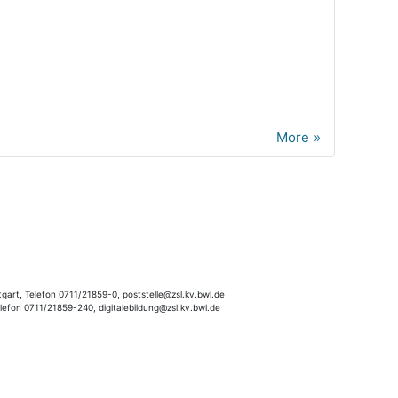
More
gart, Telefon 0711/21859-0, poststelle@zsl.kv.bwl.de
elefon 0711/21859-240, digitalebildung@zsl.kv.bwl.de