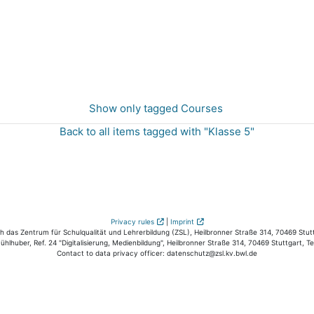
Show only tagged Courses
Back to all items tagged with "Klasse 5"
Privacy rules
|
Imprint
das Zentrum für Schulqualität und Lehrerbildung (ZSL), Heilbronner Straße 314, 70469 Stutt
hlhuber, Ref. 24 "Digitalisierung, Medienbildung", Heilbronner Straße 314, 70469 Stuttgart, T
Contact to data privacy officer: datenschutz@zsl.kv.bwl.de