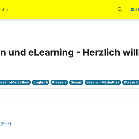
uche
Toggle se
en und eLearning - Herzlich wi
Sesam-Mediathek
Englisch
Klasse 7
Sesam
Sesam – Mediathek
Klasse 8
(5-7)