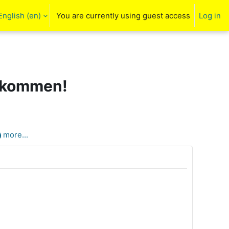
English ‎(en)‎
You are currently using guest access
Log in
arch input
llkommen!
more...