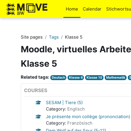
Skip to main content
Home
Calendar
Stichworts
Site pages
Tags
Klasse 5
Moodle, virtuelles Arbeit
Klasse 5
Related tags:
Deutsch
Klasse 6
Klasse 10
Mathematik
COURSES
SESAM | Tiere (5)
Category:
Englisch
Je présente mon collège (prononciation) 
Category:
Französisch
Dem Wolf auf der Spur (5-12)