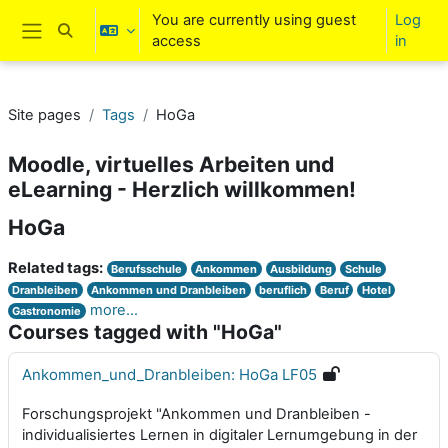
Skip to main content
You are currently using guest
Log
Toggle search input
access
in
Side panel
Site pages
Tags
HoGa
Moodle, virtuelles Arbeiten und
eLearning - Herzlich willkommen!
HoGa
Related tags:
Berufsschule
Ankommen
Ausbildung
Schule
Dranbleiben
Ankommen und Dranbleiben
beruflich
Beruf
Hotel
more...
Gastronomie
Courses tagged with "HoGa"
Ankommen_und_Dranbleiben: HoGa LF05
Forschungsprojekt "Ankommen und Dranbleiben -
individualisiertes Lernen in digitaler Lernumgebung in der