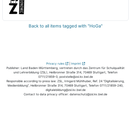
Back to all items tagged with "HoGa"
Privacy rules
|
Imprint
Publisher: Land Baden-Württemberg, vertreten durch das Zentrum für Schulqualität
und Lehrerbildung (ZSL), Heilbronner Straße 314, 70469 Stuttgart, Telefon
0711/21859-0, poststelle@zsl.kv.bwl.de
Responsible according to press law: ZSL, Irmgard Mühlhuber, Ref. 24 "Digitalisierung,
Medienbildung", Heilbronner Straße 314, 70469 Stuttgart, Telefon 0711/21859-240,
digitalebildung@zsl.kv.bwl.de
Contact to data privacy officer: datenschutz@zsl.kv.bwl.de