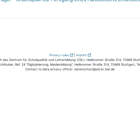
Privacy rules
|
Imprint
das Zentrum für Schulqualität und Lehrerbildung (ZSL), Heilbronner Straße 314, 70469 Stutt
hlhuber, Ref. 24 "Digitalisierung, Medienbildung", Heilbronner Straße 314, 70469 Stuttgart, T
Contact to data privacy officer: datenschutz@zsl.kv.bwl.de