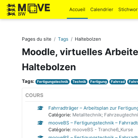
Passer au contenu principal
Accueil
Calendrier
Stichwo
Pages du site
Tags
Haltebolzen
Moodle, virtuelles Arbeit
Haltebolzen
Tags:
Fertigungstechnik
Technik
Fertigung
Fahrrad
Fahr
COURS
Fahrradträger – Arbeitsplan zur Fertigu
Catégorie:
Metalltechnik; Fahrzeugtechni
mooveBS – Fertigungstechnik – Fahrradtr
Catégorie:
mooveBS - Tranche6_Kurse
mooveBS – Fertigungstechnik – Fahrradtr