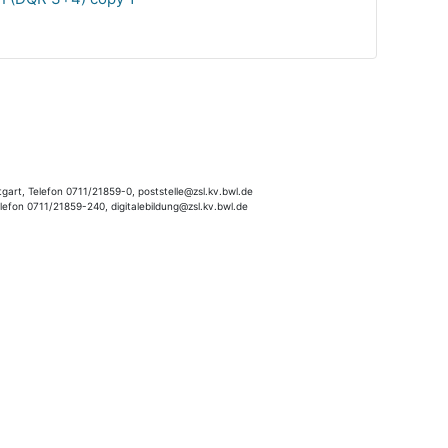
gart, Telefon 0711/21859-0, poststelle@zsl.kv.bwl.de
elefon 0711/21859-240, digitalebildung@zsl.kv.bwl.de