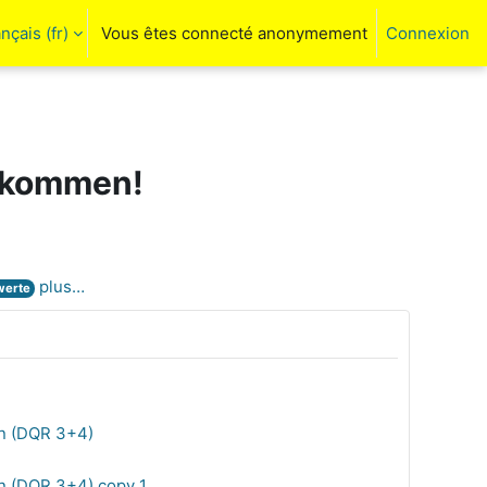
nçais ‎(fr)‎
Vous êtes connecté anonymement
Connexion
ctiver la saisie de recherche
llkommen!
plus…
werte
ln (DQR 3+4)
ln (DQR 3+4) copy 1