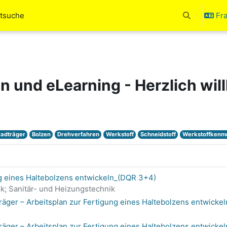
rtsuche
Fra
Activer/désa
en und eLearning - Herzlich wi
radträger
Bolzen
Drehverfahren
Werkstoff
Schneidstoff
Werkstoffkenn
ng eines Haltebolzens entwickeln_(DQR 3+4)
k; Sanitär- und Heizungstechnik
äger – Arbeitsplan zur Fertigung eines Haltebolzens entwicke
äger – Arbeitsplan zur Fertigung eines Haltebolzens entwicke